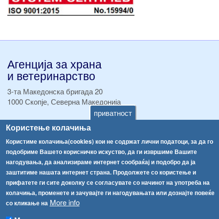
Агенција за храна
и ветеринарство
3-та Македонска бригада 20
1000 Скопје, Северна Македонија
приватност
ТЕЛ:
+389 2 2457 895
Користење колачиња
ТЕЛ:
+389 2 2457 873
Користиме колачиња(cookies) кои не содржат лични податоци, за да го
Факс:
+389 2 2457 893
подобриме Вашето корисничко искуство, да ги извршиме Вашите
Факс:
+389 2 2457 871
нагодувања, да анализираме интернет сообраќај и подобро да ја
info@fva.gov.mk
заштитиме нашата интернет страна. Продолжете со користење и
прифатете ги сите доколку се согласувате со начинот на употреба на
[АХВ-претходна страна]
колачиња, променете и зачувајте ги нагодувањата или дознајте повеќе
Соопштенија
Навигација
More info
со кликање на
Република Бугарија ги засили официјалните контроли при увоз на свежо овошје и зеленчук
Архива