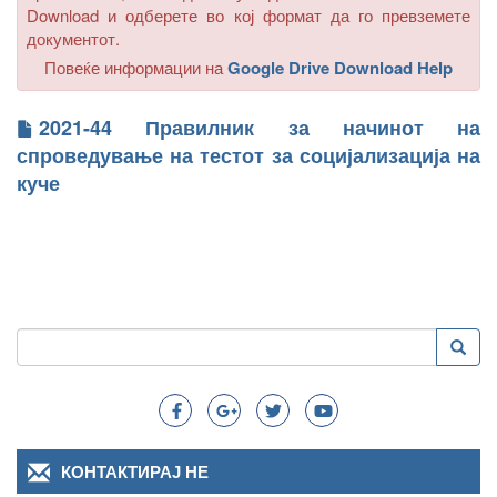
Download
и одберете во кој формат да го превземете
документот.
Повеќе информации на
Google Drive Download Help
2021-44 Правилник за начинот на
спроведување на тестот за социјализација на
куче
Пребарување
Преба
Search
КОНТАКТИРАЈ НЕ