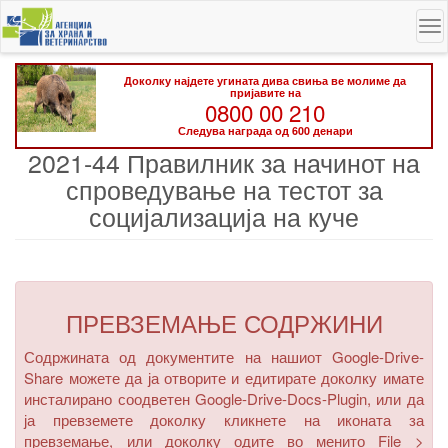
Skip
To
to
na
main
content
Доколку најдете угината дива свиња ве молиме да
пријавите на
0800 00 210
Следува награда од 600 денари
2021-44 Правилник за начинот на
спроведување на тестот за
социјализација на куче
ПРЕВЗЕМАЊЕ СОДРЖИНИ
Содржината од документите на нашиот Google-Drive-
Share можете да ја отворите и едитирате доколку имате
инсталирано соодветен Google-Drive-Docs-Plugin, или да
ја превземете доколку кликнете на иконата за
превземање, или доколку одите во менито
File >