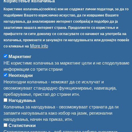
Користење колачиња
ТЕЛ:
+389 2 2457 873
Факс:
+389 2 2457 893
Користиме колачиња(cookies) кои не содржат лични податоци, за да го
Факс:
+389 2 2457 871
подобриме Вашето корисничко искуство, да ги извршиме Вашите
info@fva.gov.mk
нагодувања, да анализираме интернет сообраќај и подобро да ја
заштитиме нашата интернет страна. Продолжете со користење и
[АХВ-претходна страна]
прифатете ги сите доколку се согласувате со начинот на употреба на
Соопштенија
Навигација
колачиња, променете и зачувајте ги нагодувањата или дознајте повеќе
More info
со кликање на
Република Бугарија ги засили официјалните контроли при увоз на свежо овошје и зеленчук
Архива
Маркетинг
Високите температури ризик од труење со храна, опасни се и за животните
Регистри
НЕ користиме колачиња за маркетинг цели и не споделуваме
информации со трети страни
Обрасци
Водата во Гостивар може да се користи како техничка, продолжува испораката на флаширана вода
Неопходни
Забрани
Неопходни колачиња - неможат да се исклучат и
Во Гостивар спроведени 70 вонредни контроли
овозможуваат стандардно функционирање, навигација,
Огласи
пребарување, пристап до страни итн.
Забраната за водата во Гостивар останува на сила, операторите да користат само технички безбедна вода
Нагодувања
Колачиња за нагодувања - овозможуваат страната да ги
запамти нагоувањата како избор на јазик, регионални
нагодувања, начин на приказ, итн.
Статистички
Статистички колачиња - веб страната собира анонимни