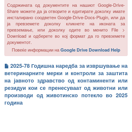
Содржината од документите на нашиот Google-Drive-
Share можете да ја отворите и едитирате доколку имате
инсталирано соодветен Google-Drive-Docs-Plugin, или да
ја превземете доколку кликнете на иконата за
превземање, или доколку одите во менито
File >
Download
и одберете во кој формат да го превземете
документот.
Повеќе информации на
Google Drive Download Help
2025-78 Годишна наредба за извршување на
ветеринарните мерки и контроли за заштита
на јавното здравство од контаминенти или
резидуи кои се пренесуваат од животни или
производи од животинско потекло во 2025
година