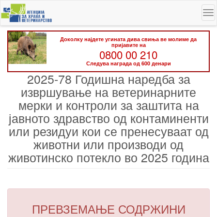
Skip
To
to
na
main
content
Доколку најдете угината дива свиња ве молиме да
пријавите на
0800 00 210
Следува награда од 600 денари
2025-78 Годишна наредба за
извршување на ветеринарните
мерки и контроли за заштита на
јавното здравство од контаминенти
или резидуи кои се пренесуваат од
животни или производи од
животинско потекло во 2025 година
ПРЕВЗЕМАЊЕ СОДРЖИНИ