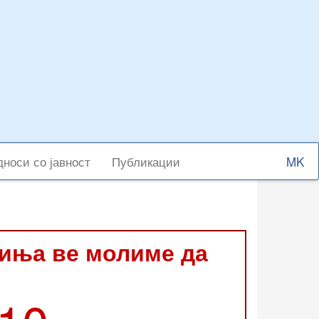
Select
носи со јавност
Публикации
your
langu
виња ве молиме да