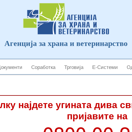
Агенција за храна и ветеринарство
Документи
Соработка
Трговија
Е-Системи
Од
лку најдете угината дива с
пријавите на