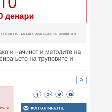
210
0 денари
квалитетот со категоризација на говедата и
ако и начинот и методите на
асирањето на труповите и
Пребарување
Пребарување
Search
имате
КОНТАКТИРАЈ НЕ