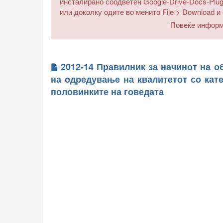
инсталирано соодветен Google-Drive-Docs-Plug
или доколку одите во менито
File > Download
и 
Повеќе инфор
2012-14 Правилник за начинот на о
на одредување на квалитетот со кате
половинките на говедата