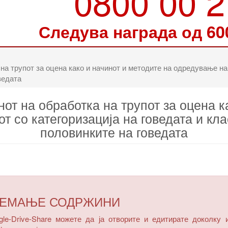
0800 00 
Следува награда од 60
на трупот за оцена како и начинот и методите на одредување на 
ведата
от на обработка на трупот за оцена к
т со категоризација на говедата и кл
половинките на говедата
ЗЕМАЊЕ СОДРЖИНИ
e-Drive-Share можете да ја отворите и едитирате доколку 