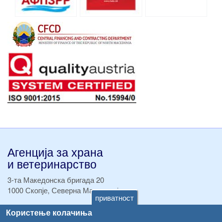
Агенција за храна
и ветеринарство
3-та Македонска бригада 20
1000 Скопје, Северна Македонија
приватност
ТЕЛ:
+389 2 2457 895
Користење колачиња
ТЕЛ:
+389 2 2457 873