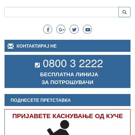
Пребарување
Преба
Search
КОНТАКТИРАЈ НЕ
0800 3 2222
БЕСПЛАТНА ЛИНИЈА
ЗА ПОТРОШУВАЧИ
ПОДНЕСЕТЕ ПРЕТСТАВКА
ПРИЈАВЕТЕ КАСНУВАЊЕ ОД КУЧЕ