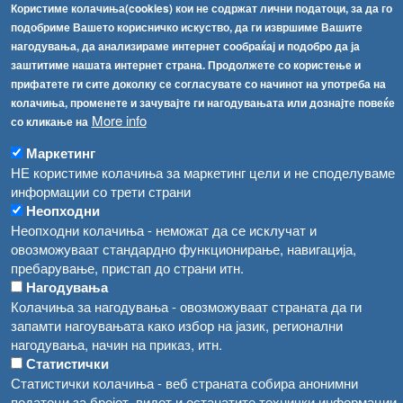
Користиме колачиња(cookies) кои не содржат лични податоци, за да го
Факс:
+389 2 2457 893
подобриме Вашето корисничко искуство, да ги извршиме Вашите
Факс:
+389 2 2457 871
нагодувања, да анализираме интернет сообраќај и подобро да ја
info@fva.gov.mk
заштитиме нашата интернет страна. Продолжете со користење и
прифатете ги сите доколку се согласувате со начинот на употреба на
[АХВ-претходна страна]
колачиња, променете и зачувајте ги нагодувањата или дознајте повеќе
Соопштенија
Навигација
More info
со кликање на
Република Бугарија ги засили официјалните контроли при увоз на свежо овошје и зеленчук
Архива
Маркетинг
НЕ користиме колачиња за маркетинг цели и не споделуваме
Високите температури ризик од труење со храна, опасни се и за животните
Регистри
информации со трети страни
Обрасци
Неопходни
Водата во Гостивар може да се користи како техничка, продолжува испораката на флаширана вода
Неопходни колачиња - неможат да се исклучат и
Забрани
Во Гостивар спроведени 70 вонредни контроли
овозможуваат стандардно функционирање, навигација,
Огласи
пребарување, пристап до страни итн.
Забраната за водата во Гостивар останува на сила, операторите да користат само технички безбедна вода
Нагодувања
Колачиња за нагодувања - овозможуваат страната да ги
запамти нагоувањата како избор на јазик, регионални
нагодувања, начин на приказ, итн.
Статистички
Статистички колачиња - веб страната собира анонимни
податоци за бројот, видот и останатите технички информации