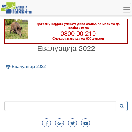
Skip
To
to
na
main
content
Доколку најдете угината дива свиња ве молиме да
пријавите на
0800 00 210
Следува награда од 600 денари
Евалуација 2022
Евалуација 2022
Пребарување
Преба
Search