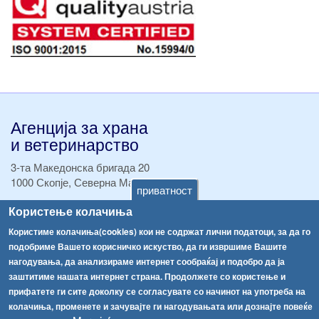
Агенција за храна
и ветеринарство
3-та Македонска бригада 20
1000 Скопје, Северна Македонија
приватност
Користење колачиња
ТЕЛ:
+389 2 2457 895
ТЕЛ:
+389 2 2457 873
Користиме колачиња(cookies) кои не содржат лични податоци, за да го
Факс:
+389 2 2457 893
подобриме Вашето корисничко искуство, да ги извршиме Вашите
Факс:
+389 2 2457 871
нагодувања, да анализираме интернет сообраќај и подобро да ја
info@fva.gov.mk
заштитиме нашата интернет страна. Продолжете со користење и
прифатете ги сите доколку се согласувате со начинот на употреба на
[АХВ-претходна страна]
колачиња, променете и зачувајте ги нагодувањата или дознајте повеќе