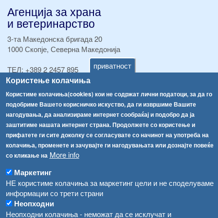
Агенција за храна
и ветеринарство
3-та Македонска бригада 20
1000 Скопје, Северна Македонија
приватност
ТЕЛ:
+389 2 2457 895
Користење колачиња
ТЕЛ:
+389 2 2457 873
Факс:
+389 2 2457 893
Користиме колачиња(cookies) кои не содржат лични податоци, за да го
Факс:
+389 2 2457 871
подобриме Вашето корисничко искуство, да ги извршиме Вашите
info@fva.gov.mk
нагодувања, да анализираме интернет сообраќај и подобро да ја
заштитиме нашата интернет страна. Продолжете со користење и
[АХВ-претходна страна]
прифатете ги сите доколку се согласувате со начинот на употреба на
Соопштенија
Навигација
колачиња, променете и зачувајте ги нагодувањата или дознајте повеќе
More info
со кликање на
Република Бугарија ги засили официјалните контроли при увоз на свежо овошје и зеленчук
Архива
Маркетинг
Високите температури ризик од труење со храна, опасни се и за животните
Регистри
НЕ користиме колачиња за маркетинг цели и не споделуваме
Обрасци
информации со трети страни
Водата во Гостивар може да се користи како техничка, продолжува испораката на флаширана вода
Неопходни
Забрани
Неопходни колачиња - неможат да се исклучат и
Во Гостивар спроведени 70 вонредни контроли