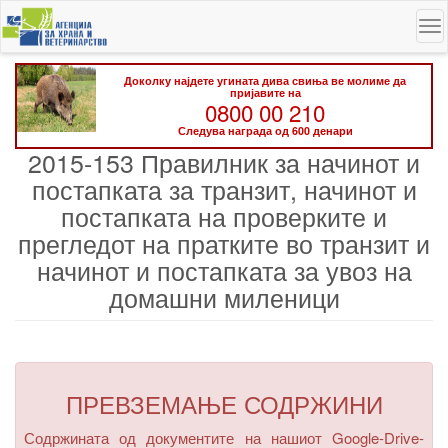
Skip
To
to
na
main
content
Доколку најдете угината дива свиња ве молиме да
пријавите на
0800 00 210
Следува награда од 600 денари
2015-153 Правилник за начинот и
постапката за транзит, начинот и
постапката на проверките и
прегледот на пратките во транзит и
начинот и постапката за увоз на
домашни миленици
ПРЕВЗЕМАЊЕ СОДРЖИНИ
Содржината од документите на нашиот Google-Drive-