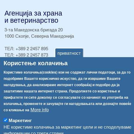
Агенција за храна
и ветеринарство
3-та Македонска бригада 20
1000 Скопје, Северна Македонија
ТЕЛ:
+389 2 2457 895
приватност
ТЕЛ:
+389 2 2457 873
Факс:
+389 2 2457 893
Користење колачиња
Факс:
+389 2 2457 871
Користиме колачиња(cookies) кои не содржат лични податоци, за да го
info@fva.gov.mk
подобриме Вашето корисничко искуство, да ги извршиме Вашите
нагодувања, да анализираме интернет сообраќај и подобро да ја
[АХВ-претходна страна]
заштитиме нашата интернет страна. Продолжете со користење и
Соопштенија
Навигација
прифатете ги сите доколку се согласувате со начинот на употреба на
Република Бугарија ги засили официјалните контроли при увоз на свежо овошје и зеленчук
колачиња, променете и зачувајте ги нагодувањата или дознајте повеќе
Архива
More info
со кликање на
Високите температури ризик од труење со храна, опасни се и за животните
Регистри
Маркетинг
Обрасци
Водата во Гостивар може да се користи како техничка, продолжува испораката на флаширана вода
НЕ користиме колачиња за маркетинг цели и не споделуваме
информации со трети страни
Забрани