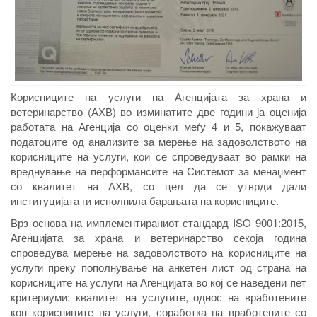
Корисниците на услуги на Агенцијата за храна и
ветеринарство (АХВ) во изминатите две години ја оценија
работата на Агенција со оценки меѓу 4 и 5, покажуваат
податоците од анализите за мерење на задоволството на
корисниците на услуги, кои се спроведуваат во рамки на
вреднување на перформансите на Системот за менаџмент
со квалитет на АХВ, со цел да се утврди дали
институцијата ги исполнила барањата на корисниците.
Врз основа на имплементираниот стандард ISO 9001:2015,
Агенцијата за храна и ветеринарство секоја година
спроведува мерење на задоволството на корисниците на
услуги преку пополнување на анкетен лист од страна на
корисниците на услуги на Агенцијата во кој се наведени пет
критериуми: квалитет на услугите, однос на вработените
кон корисниците на услуги, соработка на вработените со