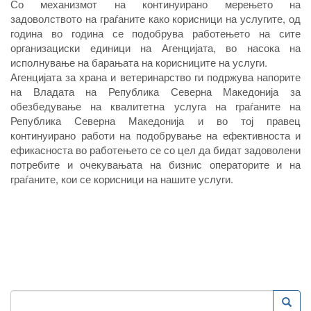
Со механизмот на континуирано мерењето на
задоволството на граѓаните како корисници на услугите, од
година во година се подобрува работењето на сите
организациски единици на Агенцијата, во насока на
исполнување на барањата на корисниците на услуги.
Агенцијата за храна и ветеринарство ги подржува напорите
на Владата на Република Северна Македонија за
обезбедување на квалитетна услуга на граѓаните на
Република Северна Македонија и во тој правец
континуирано работи на подобрување на ефективноста и
ефикасноста во работењето се со цел да бидат задоволени
потребите и очекувањата на бизнис операторите и на
граѓаните, кои се корисници на нашите услуги.
Пребарување
Преба