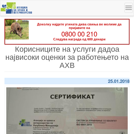
Skip
To
to
na
main
content
Доколку најдете угината дива свиња ве молиме да
пријавите на
0800 00 210
Следува награда од 600 денари
Корисниците на услуги дадоа
највисоки оценки за работењето на
АХВ
25.01.2018