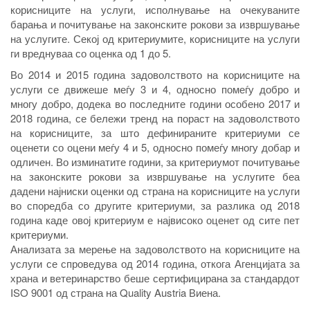
корисниците на услуги, исполнување на очекуваните
барања и почитување на законските рокови за извршување
на услугите. Секој од критериумите, корисниците на услуги
ги вреднуваа со оценка од 1 до 5.
Во 2014 и 2015 година задоволството на корисниците на
услуги се движеше меѓу 3 и 4, односно помеѓу добро и
многу добро, додека во последните години особено 2017 и
2018 година, се бележи тренд на пораст на задоволството
на корисниците, за што дефинираните критериуми се
оценети со оцени меѓу 4 и 5, односно помеѓу многу добар и
одличен. Во изминатите години, за критериумот почитување
на законските рокови за извршување на услугите беа
дадени најниски оценки од страна на корисниците на услуги
во споредба со другите критериуми, за разлика од 2018
година каде овој критериум е највисоко оценет од сите пет
критериуми.
Анализата за мерење на задоволството на корисниците на
услуги се спроведува од 2014 година, откога Агенцијата за
храна и ветеринарство беше сертифицирана за стандардот
ISO 9001 од страна на Quality Austria Виена.