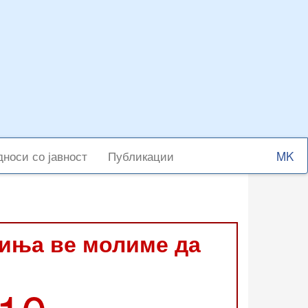
Select
носи со јавност
Публикации
your
langu
виња ве молиме да