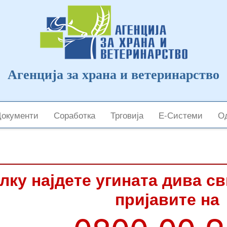
Агенција за храна и ветеринарство
Документи
Соработка
Трговија
Е-Системи
Од
лку најдете угината дива с
пријавите на