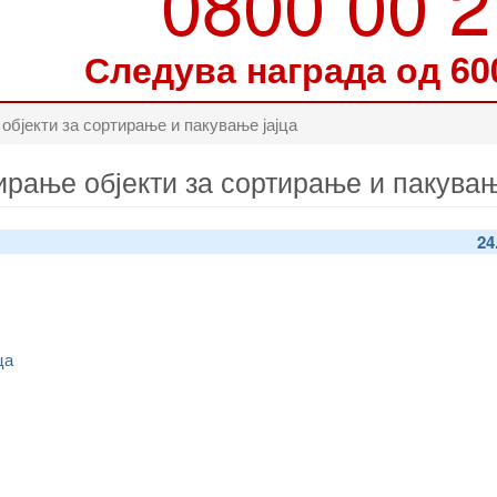
0800 00 
Следува награда од 60
бјекти за сортирање и пакување јајца
рање објекти за сортирање и пакувањ
24
ца