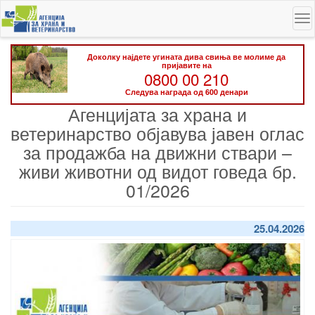
Skip
To
to
na
main
content
Доколку најдете угината дива свиња ве молиме да
пријавите на
0800 00 210
Следува награда од 600 денари
Агенцијата за храна и
ветеринарство објавува јавен оглас
за продажба на движни ствари –
живи животни од видот говеда бр.
01/2026
25.04.2026