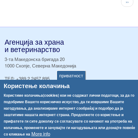
След
››
стран
Агенција за храна
и ветеринарство
3-та Македонска бригада 20
1000 Скопје, Северна Македонија
приватност
ТЕЛ:
+389 2 2457 895
Користење колачиња
ТЕЛ:
+389 2 2457 873
Факс:
+389 2 2457 893
Користиме колачиња(cookies) кои не содржат лични податоци, за да го
Факс:
+389 2 2457 871
подобриме Вашето корисничко искуство, да ги извршиме Вашите
info@fva.gov.mk
нагодувања, да анализираме интернет сообраќај и подобро да ја
заштитиме нашата интернет страна. Продолжете со користење и
[АХВ-претходна страна]
прифатете ги сите доколку се согласувате со начинот на употреба на
Соопштенија
Навигација
колачиња, променете и зачувајте ги нагодувањата или дознајте повеќе
More info
Република Бугарија ги засили официјалните контроли при увоз на свежо овошје и зеленчук
со кликање на
Архива