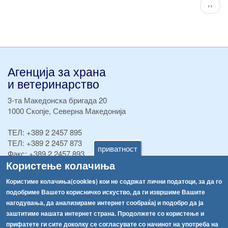
Pagination
След
››
стран
Агенција за храна
и ветеринарство
3-та Македонска бригада 20
1000 Скопје, Северна Македонија
ТЕЛ:
+389 2 2457 895
ТЕЛ:
+389 2 2457 873
приватност
Факс:
+389 2 2457 893
Користење колачиња
Факс:
+389 2 2457 871
info@fva.gov.mk
Користиме колачиња(cookies) кои не содржат лични податоци, за да го
подобриме Вашето корисничко искуство, да ги извршиме Вашите
[АХВ-претходна страна]
нагодувања, да анализираме интернет сообраќај и подобро да ја
Соопштенија
Навигација
заштитиме нашата интернет страна. Продолжете со користење и
Република Бугарија ги засили официјалните контроли при увоз на свежо овошје и зеленчук
прифатете ги сите доколку се согласувате со начинот на употреба на