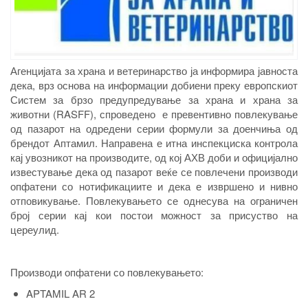
Агенцијата за храна и ветеринарство ја информира јавноста
дека, врз основа на информации добиени преку европскиот
Систем за брзо предупредување за храна и храна за
животни (RASFF), спроведено е превентивно повлекување
од пазарот на одредени серии формули за доенчиња од
брендот Аптамил. Направена е итна инспекциска контрола
кај увозникот на производите, од кој АХВ доби и официјално
известување дека од пазарот веќе се повлечени производи
опфатени со нотификациите и дека е извршено и нивно
отповикување. Повлекувањето се однесува на ограничен
број серии кај кои постои можност за присуство на
цереулид.
Производи опфатени со повлекувањето:
APTAMIL AR 2