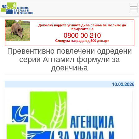
Skip
To
to
na
main
content
Доколку најдете угината дива свиња ве молиме да
пријавите на
0800 00 210
Следува награда од 600 денари
Превентивно повлечени одредени
серии Аптамил формули за
доенчиња
10.02.2026