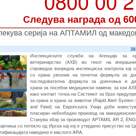
0800 00 
Следува награда од 60
лекува серија на АПТАМИЛ од македо
28
Инспекциските служби на Агенција за х
ветеринарство (АХВ) во текот на вчерашн
спроведоа вонредна инспекциска контрола кај о
со храна увозник на почетна формула за до
последователна формула за доенчиња и ди
храна за посебни медицински намени, за кои АХ
како контакт точка на Системот за брзо предуп
за храна и храна за животни (Rapid Alert System 
and Feed) на Европската Унија доби известу
пласиран небезбеден производ на македионскиот
Станува збор за производот APTAMIL AR 2, ENG
 парчиња со потекло од Ирска кај кој е утврдено присуство на 
 нотификацијата наведено е маслото ARA.