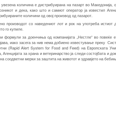
 увезена количина е дистрибуирана на пазарт во Македонија, 
озникот и дека, како што и самиот оператор ја известил Аген
рибуираните количини од овој производ од пазарот.
но производот со наведениот лот и рок на употреба истиот д
то го купиле.
и формули за доенчиња од компанијата „Нестле“ во повеќе е
мјава, иако засега за нив нема добиено известување преку Сис
ни (Rapid Alert System for Food and Feed) на Европската Уни
, Агенцијата за храна и ветеринарство ја следи состојбата и до
на соодветни мерки за заштита на животот и здравјето на бебињ