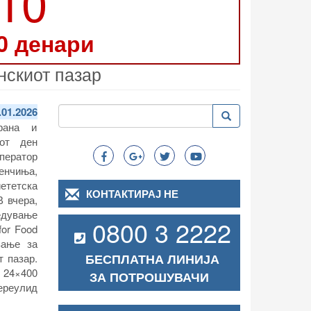
210
0 денари
нскиот пазар
Пребарување
.01.2026
Пребарување
Search
рана и
иот ден
ператор
енчиња,
ететска
КОНТАКТИРАЈ НЕ
В вчера,
редување
0800 3 2222
for Food
вање за
БЕСПЛАТНА ЛИНИЈА
 пазар.
 24×400
ЗА ПОТРОШУВАЧИ
Цереулид