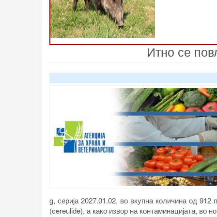
Итно се пов
g, серија 2027.01.02, во вкупна количина од 912
(cereulide), а како извор на контаминацијата, во