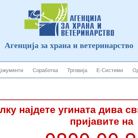
Агенција за храна и ветеринарство
Документи
Соработка
Трговија
Е-Системи
Од
лку најдете угината дива с
пријавите на