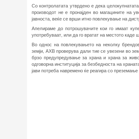
Со контролатата утврдено е дека целокупнатата
производот не е пронајден во магацините на ув
јавноста, веќе се врши итно повлекување на дист
Апелираме до потрошувачите кои го имаат купе
употребуваат, или да го вратат на местото каде ш
Во однос на
повлекувањето на неколку брендов
земји, АХВ проверува дали тие се увезени во зе
брзо предупредување за храна и храна за живот
одговорна институција за безбедноста на храната
јави потреба навремено ќе реагира со преземање 