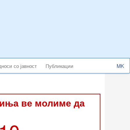
Select
носи со јавност
Публикации
your
langu
виња ве молиме да