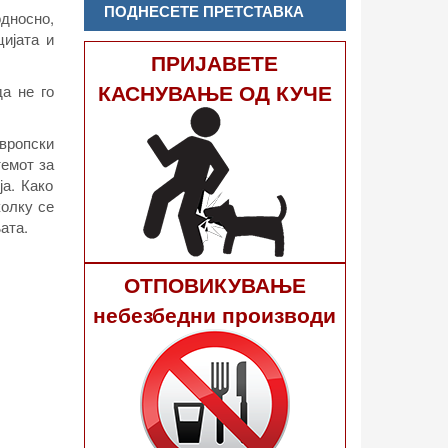
ПОДНЕСЕТЕ ПРЕТСТАВКА
односно,
цијата и
ПРИЈАВЕТЕ
КАСНУВАЊЕ ОД КУЧЕ
а не го
вропски
темот за
ја. Како
колку се
ата.
ОТПОВИКУВАЊЕ
небезбедни производи