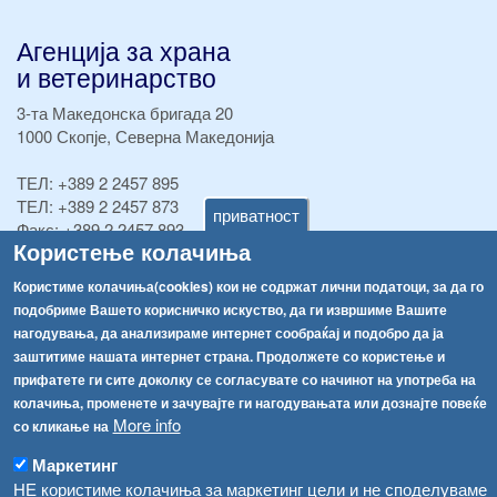
Агенција за храна
и ветеринарство
3-та Македонска бригада 20
1000 Скопје, Северна Македонија
ТЕЛ:
+389 2 2457 895
ТЕЛ:
+389 2 2457 873
приватност
Факс:
+389 2 2457 893
Користење колачиња
Факс:
+389 2 2457 871
info@fva.gov.mk
Користиме колачиња(cookies) кои не содржат лични податоци, за да го
подобриме Вашето корисничко искуство, да ги извршиме Вашите
[АХВ-претходна страна]
нагодувања, да анализираме интернет сообраќај и подобро да ја
Соопштенија
Навигација
заштитиме нашата интернет страна. Продолжете со користење и
прифатете ги сите доколку се согласувате со начинот на употреба на
Република Бугарија ги засили официјалните контроли при увоз на свежо овошје и зеленчук
Архива
колачиња, променете и зачувајте ги нагодувањата или дознајте повеќе
More info
Високите температури ризик од труење со храна, опасни се и за животните
со кликање на
Регистри
Обрасци
Маркетинг
Водата во Гостивар може да се користи како техничка, продолжува испораката на флаширана вода
НЕ користиме колачиња за маркетинг цели и не споделуваме