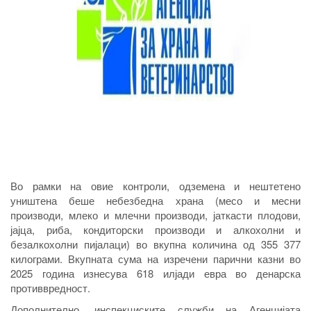
Во рамки на овие контроли, одземена и нештетено
уништена беше небезбедна храна (месо и месни
производи, млеко и млечни производи, јаткасти плодови,
јајца, риба, кондиторски производи и алкохолни и
безалкохолни пијалаци) во вкупна количина од 355 377
килограми. Вкупната сума на изречени парични казни во
2025 година изнесува 618 илјади евра во денарска
противвредност.
Дополнително, инспекциските служби на Агенцијата