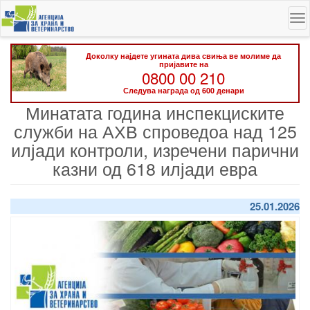
Skip
To
to
na
main
content
Доколку најдете угината дива свиња ве молиме да
пријавите на
0800 00 210
Следува награда од 600 денари
Минатата година инспекциските
служби на АХВ спроведоа над 125
илјади контроли, изречени парични
казни од 618 илјади евра
25.01.2026