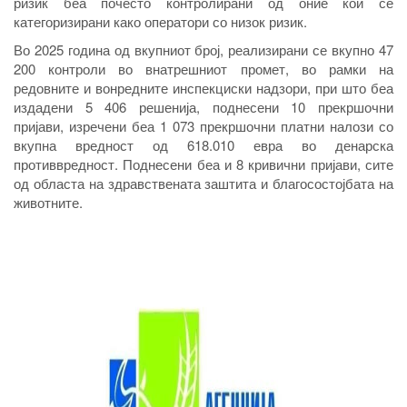
ризик беа почесто контролирани од оние кои се
категоризирани како оператори со низок ризик.
Во 2025 година од вкупниот број, реализирани се вкупно 47
200 контроли во внатрешниот промет, во рамки на
редовните и вонредните инспекциски надзори, при што беа
издадени 5 406 решенија, поднесени 10 прекршочни
пријави, изречени беа 1 073 прекршочни платни налози со
вкупна вредност од 618.010 евра во денарска
противвредност. Поднесени беа и 8 кривични пријави, сите
од областа на здравствената заштита и благосостојбата на
животните.