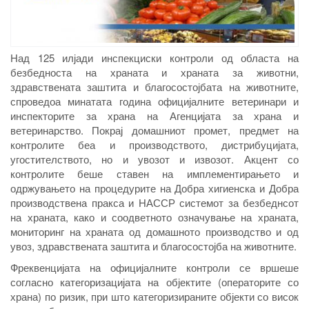
Над 125 илјади инспекциски контроли од областа на
безбедноста на храната и храната за животни,
здравствената заштита и благосостојбата на животните,
спроведоа минатата година официјалните ветеринари и
инспекторите за храна на Агенцијата за храна и
ветеринарство. Покрај домашниот промет, предмет на
контролите беа и производството, дистрибуцијата,
угостителството, но и увозот и извозот. Акцент со
контролите беше ставен на имплементирањето и
одржувањето на процедурите на Добра хигиенска и Добра
производствена пракса и НАССР системот за безбеднсот
на храната, како и соодветното означување на храната,
мониторинг на храната од домашното производство и од
увоз, здравствената заштита и благосостојба на животните.
Фреквенцијата на официјалните контроли се вршеше
согласно категоризацијата на објектите (операторите со
храна) по ризик, при што категоризираните објекти со висок