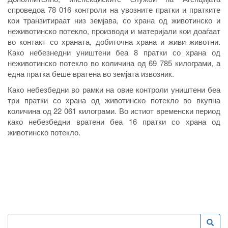
спроведоа 78 016 контроли на увозните пратки и пратките
кои транзитираат низ земјава, со храна од животинско и
неживотинско потекло, производи и материјали кои доаѓаат
во контакт со храната, добиточна храна и живи животни.
Како небезнедни уништени беа 8 пратки со храна од
неживотинско потекло во количина од 69 785 килограми, а
една пратка беше вратена во земјата извозник.
Како небезбедни во рамки на овие контроли уништени беа
три пратки со храна од животинско потекло во вкупна
количина од 22 061 килограми. Во истиот временски период
како небезбедни вратени беа 16 пратки со храна од
животинско потекло.
Пребарување
Преба