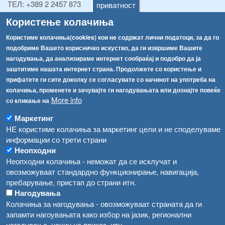
ТЕЛ:
+389 2 2457 873
приватност
Факс:
+389 2 2457 893
Користење колачиња
Факс:
+389 2 2457 871
info@fva.gov.mk
Користиме колачиња(cookies) кои не содржат лични податоци, за да го
подобриме Вашето корисничко искуство, да ги извршиме Вашите
[АХВ-претходна страна]
нагодувања, да анализираме интернет сообраќај и подобро да ја
Соопштенија
Навигација
заштитиме нашата интернет страна. Продолжете со користење и
прифатете ги сите доколку се согласувате со начинот на употреба на
Република Бугарија ги засили официјалните контроли при увоз на свежо овошје и зеленчук
Архива
колачиња, променете и зачувајте ги нагодувањата или дознајте повеќе
More info
со кликање на
Високите температури ризик од труење со храна, опасни се и за животните
Регистри
Маркетинг
Обрасци
Водата во Гостивар може да се користи како техничка, продолжува испораката на флаширана вода
НЕ користиме колачиња за маркетинг цели и не споделуваме
Забрани
информации со трети страни
Во Гостивар спроведени 70 вонредни контроли
Неопходни
Огласи
Неопходни колачиња - неможат да се исклучат и
Забраната за водата во Гостивар останува на сила, операторите да користат само технички безбедна вода
овозможуваат стандардно функционирање, навигација,
пребарување, пристап до страни итн.
Нагодувања
Колачиња за нагодувања - овозможуваат страната да ги
запамти нагоувањата како избор на јазик, регионални
нагодувања, начин на приказ, итн.