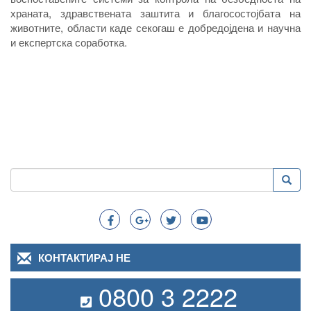
храната, здравствената заштита и благосостојбата на
животните, области каде секогаш е добредојдена и научна
и експертска соработка.
Пребарување
Преба
Search
КОНТАКТИРАЈ НЕ
0800 3 2222