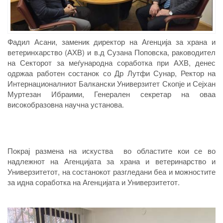
Фадил Асани, заменик директор на Агенција за храна и
ветеринхарство (АХВ) и в.д Сузана Поповска, раководител
на Секторот за меѓународна соработка при АХВ, денес
одржаа работен состанок со Др Лутфи Сунар, Ректор на
Интернационалниот Балкански Универзитет Скопје и Сејхан
Муртезан Ибраими, Генерален секретар на оваа
високобразовна научна установа.
Покрај размена на искуства во областите кои се во
надлежнот на Агенцијата за храна и ветеринарство и
Универзитетот, на состанокот разгледани беа и можностите
за идна соработка на Агенцијата и Универзитетот.