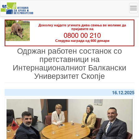
Skip
To
to
na
main
content
Доколку најдете угината дива свиња ве молиме да
пријавите на
0800 00 210
Следува награда од 600 денари
Одржан работен состанок со
претставници на
Интернационалниот Балкански
Универзитет Скопје
16.12.2025