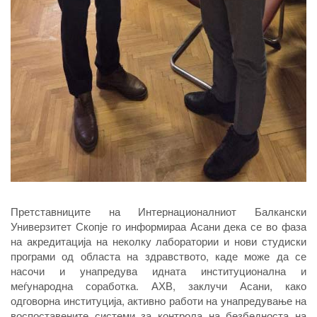
Претставниците на Интернационалниот Балкански
Универзитет Скопје го информираа Асани дека се во фаза
на акредитација на неколку лаборатории и нови студиски
програми од областа на здравството, каде може да се
насочи и унапредува идната институционална и
меѓународна соработка. АХВ, заклучи Асани, како
одговорна институција, активно работи на унапредување на
воспоставените системи за контрола на безбедноста на