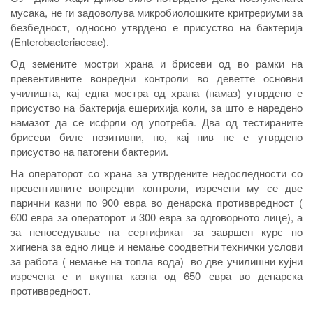
мусака, не ги задоволува микробиолошките критрериуми за
безбедност, односно утврдено е присуство на бактерија
(Enterobacteriaceae).
Од земените мостри храна и брисеви од во рамки на
превентивните вонредни контроли во деветте основни
училишта, кај една мостра од храна (намаз) утврдено е
присуство на бактерија ешерихија коли, за што е наредено
намазот да се исфрли од употреба. Два од тестираните
брисеви биле позитивни, но, кај нив не е утврдено
присуство на патогени бактерии.
На операторот со храна за утврдените недоследности со
превентивните вонредни контроли, изречени му се две
парични казни по 900 евра во денарска противвредност (
600 евра за операторот и 300 евра за одговорното лице), а
за непоседување на сертификат за завршен курс по
хигиена за едно лице и немање соодветни технички услови
за работа ( немање на топла вода) во две училишни кујни
изречена е и вкупна казна од 650 евра во денарска
противвредност.