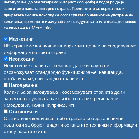
нагодувања, да анализираме интернет сообраќај и подобро да ја
[АХВ-претходна страна]
заштитиме нашата интернет страна. Продолжете со користење и
Соопштенија
Навигација
прифатете ги сите доколку се согласувате со начинот на употреба на
колачиња, променете и зачувајте ги нагодувањата или дознајте повеќе
Република Бугарија ги засили официјалните контроли при увоз на свежо овошје и зеленчук
Архива
More info
со кликање на
Високите температури ризик од труење со храна, опасни се и за животните
Регистри
Маркетинг
Обрасци
НЕ користиме колачиња за маркетинг цели и не споделуваме
Водата во Гостивар може да се користи како техничка, продолжува испораката на флаширана вода
информации со трети страни
Забрани
Неопходни
Во Гостивар спроведени 70 вонредни контроли
Огласи
Неопходни колачиња - неможат да се исклучат и
Забраната за водата во Гостивар останува на сила, операторите да користат само технички безбедна вода
овозможуваат стандардно функционирање, навигација,
пребарување, пристап до страни итн.
Нагодувања
Колачиња за нагодувања - овозможуваат страната да ги
запамти нагоувањата како избор на јазик, регионални
нагодувања, начин на приказ, итн.
Статистички
Статистички колачиња - веб страната собира анонимни
податоци за бројот, видот и останатите технички информации
околу посетите итн.