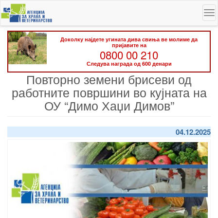
Skip
To
to
na
main
content
Доколку најдете угината дива свиња ве молиме да
пријавите на
0800 00 210
Следува награда од 600 денари
Повторно земени брисеви од
работните површини во кујната на
ОУ “Димо Хаџи Димов”
04.12.2025