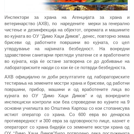
Инспектори за храна на Агенцијата за храна и
ветеринарство (АХВ), по наредените мерки за генерално
чистење и дезинфекција на објектот, опремата и машините
во кујната во ОУ “Димо Хаџи Димов”, денес, повторно земаа
брисеви од работните површини во кујната, со цел
утврдување на најзината безбедност. На вонредни
здравствени санитарни прегледи упатени се и вработените
во кујната, која ќе остане затворена се до добивање на
лабораториските наоди со кои ќе се потврди безбедноста.
АХВ официјално ги доби резултатите од лабораториските
тестирања на земените мостри храна и брисеви, од работни
површини, прибор, машини и од вработените лица во
кујната во ОУ “Димо Хаџи Димов” и од вонредните
инспекциски контроли кои беа спроведени во кујните на 9
основни училишта во Општина Карпош со кои стопанисува
истиот оператор со храна. Со 600 евра во денарска
противвредност и 300 евра за одговорносто лице, казнет е
операторот со храна бидејќи со земените мостри храна од
ОУ “Димо Хаџи Димов”било потврдено дека послужената