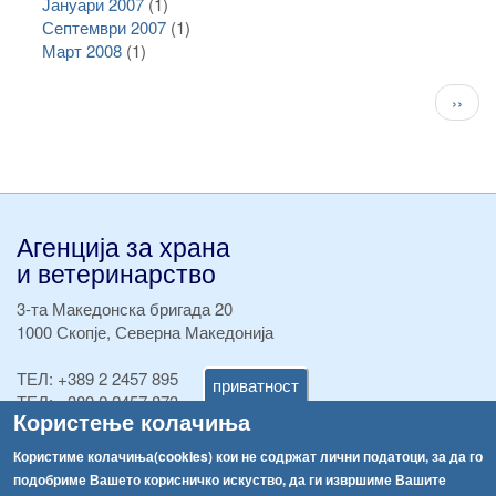
Јануари 2007
(1)
Септември 2007
(1)
Март 2008
(1)
Pagination
След
››
стран
Агенција за храна
и ветеринарство
3-та Македонска бригада 20
1000 Скопје, Северна Македонија
ТЕЛ:
+389 2 2457 895
приватност
ТЕЛ:
+389 2 2457 873
Користење колачиња
Факс:
+389 2 2457 893
Факс:
+389 2 2457 871
Користиме колачиња(cookies) кои не содржат лични податоци, за да го
info@fva.gov.mk
подобриме Вашето корисничко искуство, да ги извршиме Вашите