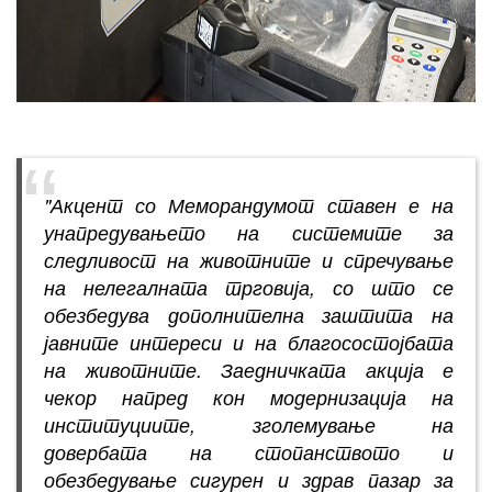
"Акцент со Меморандумот ставен е на
унапредувањето на системите за
следливост на животните и спречување
на нелегалната трговија, со што се
обезбедува дополнителна заштита на
јавните интереси и на благосостојбата
на животните. Заедничката акција е
чекор напред кон модернизација на
институциите, зголемување на
довербата на стопанството и
обезбедување сигурен и здрав пазар за