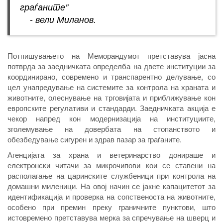
граѓаните"
- вели Миланов.
Потпишувањето на Меморандумот претставува јасна
потврда за заедничката определба на двете институции за
координирано, современо и транспарентно делување, со
цел унапредување на системите за контрола на храната и
животните, олеснување на трговијата и приближување кон
европските регулативи и стандарди. Заедничката акција е
чекор напред кон модернизација на институциите,
зголемување на довербата на стопанството и
обезбедување сигурен и здрав пазар за граѓаните.
Агенцијата за храна и ветеринарство донираше и
електронски читачи за микрочипови кои се ставени на
располагање на царинските службеници при контрола на
домашни миленици. На овој начин се јакне капацитетот за
идентификација и проверка на сопственоста на животните,
особено при премин преку граничните пунктови, што
истовремено претставува мерка за спречување на шверц и