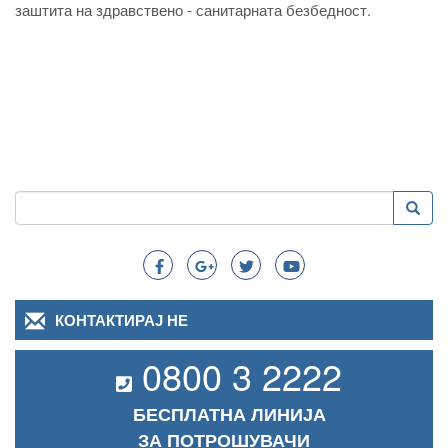
заштита на здравствено - санитарната безбедност.
Пребарување
Преба
Search
КОНТАКТИРАЈ НЕ
0800 3 2222
БЕСПЛАТНА ЛИНИЈА
ЗА ПОТРОШУВАЧИ