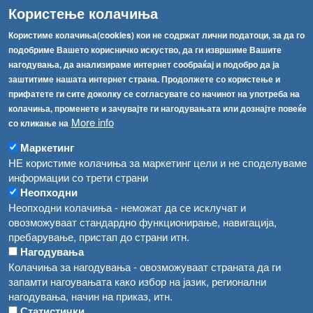
Користење колачиња
info@fva.gov.mk
Користиме колачиња(cookies) кои не содржат лични податоци, за да го
[АХВ-претходна страна]
подобриме Вашето корисничко искуство, да ги извршиме Вашите
Соопштенија
Навигација
нагодувања, да анализираме интернет сообраќај и подобро да ја
заштитиме нашата интернет страна. Продолжете со користење и
Република Бугарија ги засили официјалните контроли при увоз на свежо овошје и зеленчук
Архива
прифатете ги сите доколку се согласувате со начинот на употреба на
Високите температури ризик од труење со храна, опасни се и за животните
колачиња, променете и зачувајте ги нагодувањата или дознајте повеќе
Регистри
More info
со кликање на
Обрасци
Водата во Гостивар може да се користи како техничка, продолжува испораката на флаширана вода
Маркетинг
Забрани
Во Гостивар спроведени 70 вонредни контроли
НЕ користиме колачиња за маркетинг цели и не споделуваме
Огласи
информации со трети страни
Забраната за водата во Гостивар останува на сила, операторите да користат само технички безбедна вода
Неопходни
Неопходни колачиња - неможат да се исклучат и
овозможуваат стандардно функционирање, навигација,
пребарување, пристап до страни итн.
Нагодувања
Колачиња за нагодувања - овозможуваат страната да ги
запамти нагоувањата како избор на јазик, регионални
нагодувања, начин на приказ, итн.
Статистички