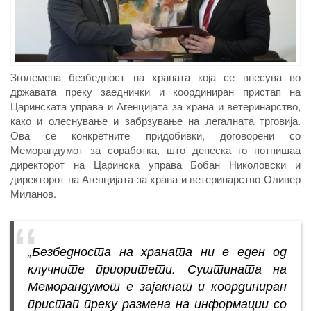
Зголемена безбедност на храната која се внесува во
државата преку заеднички и координиран пристап на
Царинската управа и Агенцијата за храна и ветеринарство,
како и олеснување и забрзување на легалната трговија.
Ова се конкретните придобивки, договорени со
Меморандумот за соработка, што денеска го потпишаа
директорот на Царинска управа Бобан Николовски и
директорот на Агенцијата за храна и ветеринарство Оливер
Миланов.
„Безбедноста на храната ни е еден од
клучните приоритети. Суштината на
Меморандумот е зајакнат и координиран
пристап преку размена на информации со