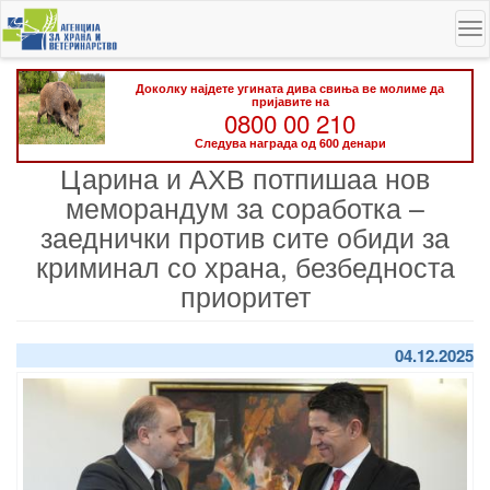
Skip
To
to
na
main
content
Доколку најдете угината дива свиња ве молиме да
пријавите на
0800 00 210
Следува награда од 600 денари
Царина и АХВ потпишаа нов
меморандум за соработка –
заеднички против сите обиди за
криминал со храна, безбедноста
приоритет
04.12.2025