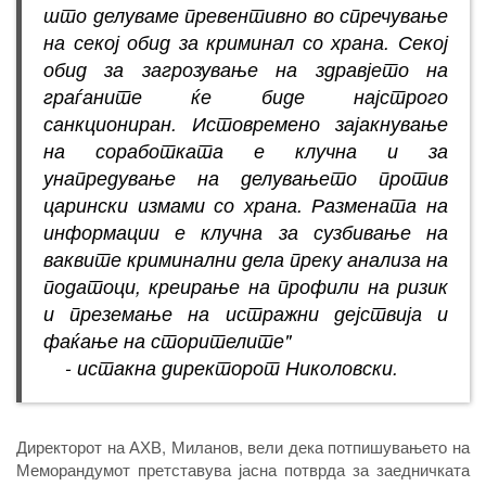
што делуваме превентивно во спречување
на секој обид за криминал со храна. Секој
обид за загрозување на здравјето на
граѓаните ќе биде најстрого
санкциониран. Истовремено зајакнување
на соработката е клучна и за
унапредување на делувањето против
царински измами со храна. Размената на
информации е клучна за сузбивање на
ваквите криминални дела преку анализа на
податоци, креирање на профили на ризик
и преземање на истражни дејствија и
фаќање на сторителите"
- истакна директорот Николовски.
Директорот на АХВ, Миланов, вели дека потпишувањето на
Меморандумот претставува јасна потврда за заедничката