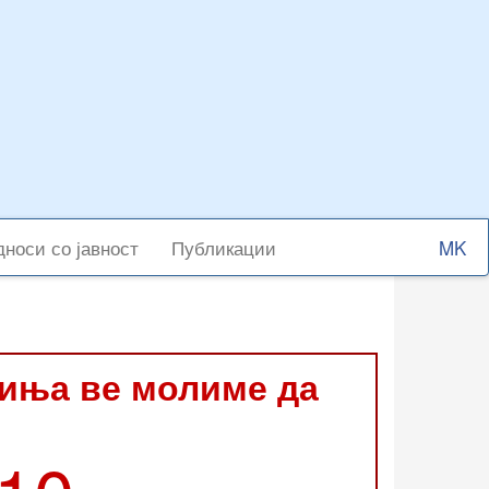
Select
носи со јавност
Публикации
your
langu
виња ве молиме да