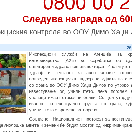
0800 00 
Следува награда од 60
кцискиа контрола во ООУ Димо Хаџи 
26
Инспекциски служби на Агенција за х
ветеринарство (АХВ) во соработка со Држ
санитарен и здравствен инспекторат, Институтот 
здравје и Центарот за јавно здравје, спров
вонреден инспекциски надзор во кујната на опе
со храна во ООУ Димо Хаџи Димов по утрово 
известување од училиштето, дека поголем 
ученици имаат стомачни болки. Со цел утврду
изворот на евентуално труење со храна, куј
училиштето е времено затворена.
Согласно Националниот протокол за постапув
демиолошка анкета и земени ќе бидат мостри од инкриминиран
ориско тестирање.