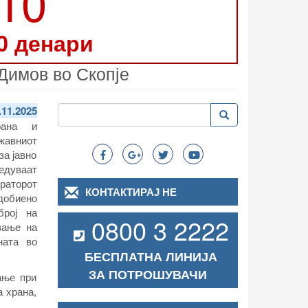
210
0 денари
Димов во Скопје
Пребарување
.11.2025
Пребарување
Search
рана и
авниот
за јавно
едуваат
раторот
КОНТАКТИРАЈ НЕ
добиено
број на
0800 3 2222
вање на
ната во
БЕСПЛАТНА ЛИНИЈА
ЗА ПОТРОШУВАЧИ
ање при
а храна,