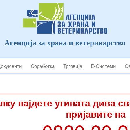
Агенција за храна и ветеринарство
Документи
Соработка
Трговија
Е-Системи
Од
лку најдете угината дива с
пријавите на