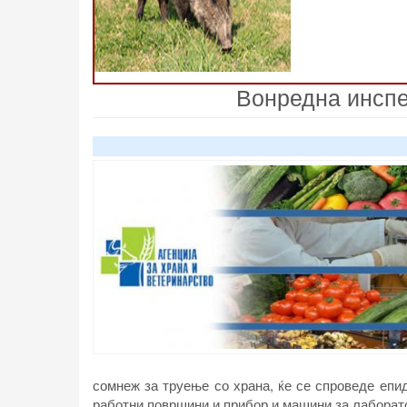
Вонредна инспе
сомнеж за труење со храна, ќе се спроведе епи
работни површини и прибор и машини за лаборат