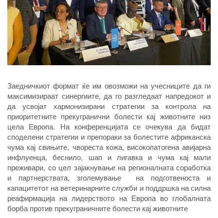
Заедничкиот формат ќе им овозможи на учесниците да ги
максимизираат синергиите, да го разгледаат напредокот и
да усвојат хармонизирани стратегии за контрола на
приоритетните прекугранични болести кај животните низ
цела Европа. На конференцијата се очекува да бидат
споделени стратегии и препораки за болестите африканска
чума кај свињите, чвореста кожа, високопатогена авијарна
инфлуенца, беснило, шап и лигавка и чума кај мали
преживари, со цел зајакнување на регионалната соработка
и партнерствата, зголемување на подготвеноста и
капацитетот на ветеринарните служби и поддршка на силна
реафирмација на лидерството на Европа во глобалната
борба против прекуграничните болести кај животните