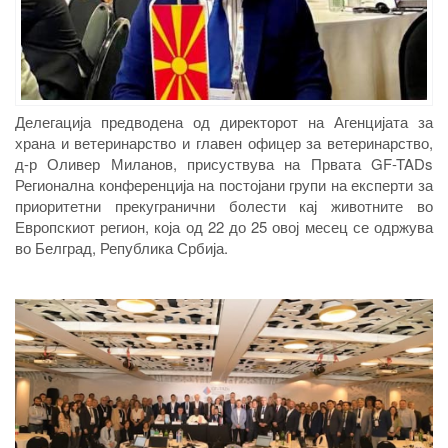
Делегација предводена од директорот на Агенцијата за
храна и ветеринарство и главен офицер за ветеринарство,
д-р Оливер Миланов, присуствува на Првата GF-TADs
Регионална конференција на постојани групи на експерти за
приоритетни прекугранични болести кај животните во
Европскиот регион, која од 22 до 25 овој месец се одржува
во Белград, Република Србија.