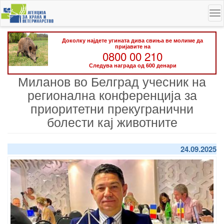
Skip
To
to
na
main
content
Доколку најдете угината дива свиња ве молиме да
пријавите на
0800 00 210
Следува награда од 600 денари
Миланов во Белград учесник на
регионална конференција за
приоритетни прекугранични
болести кај животните
24.09.2025