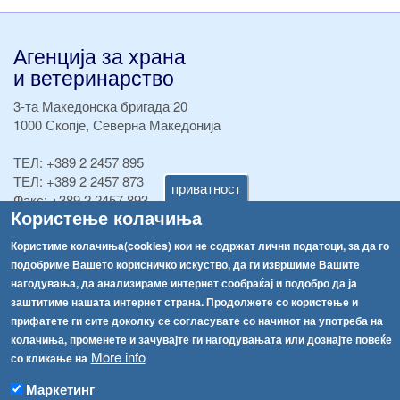
Агенција за храна
и ветеринарство
3-та Македонска бригада 20
1000 Скопје, Северна Македонија
ТЕЛ:
+389 2 2457 895
ТЕЛ:
+389 2 2457 873
приватност
Факс:
+389 2 2457 893
Користење колачиња
Факс:
+389 2 2457 871
info@fva.gov.mk
Користиме колачиња(cookies) кои не содржат лични податоци, за да го
подобриме Вашето корисничко искуство, да ги извршиме Вашите
[АХВ-претходна страна]
нагодувања, да анализираме интернет сообраќај и подобро да ја
Соопштенија
Навигација
заштитиме нашата интернет страна. Продолжете со користење и
прифатете ги сите доколку се согласувате со начинот на употреба на
Република Бугарија ги засили официјалните контроли при увоз на свежо овошје и зеленчук
Архива
колачиња, променете и зачувајте ги нагодувањата или дознајте повеќе
More info
Високите температури ризик од труење со храна, опасни се и за животните
со кликање на
Регистри
Обрасци
Маркетинг
Водата во Гостивар може да се користи како техничка, продолжува испораката на флаширана вода