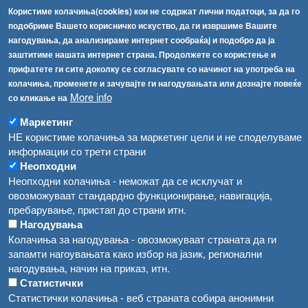
Користиме колачиња(cookies) кои не содржат лични податоци, за да го
Факс:
+389 2 2457 871
подобриме Вашето корисничко искуство, да ги извршиме Вашите
info@fva.gov.mk
нагодувања, да анализираме интернет сообраќај и подобро да ја
заштитиме нашата интернет страна. Продолжете со користење и
[АХВ-претходна страна]
прифатете ги сите доколку се согласувате со начинот на употреба на
Соопштенија
Навигација
колачиња, променете и зачувајте ги нагодувањата или дознајте повеќе
Република Бугарија ги засили официјалните контроли при увоз на свежо овошје и зеленчук
More info
со кликање на
Архива
Високите температури ризик од труење со храна, опасни се и за животните
Маркетинг
Регистри
НЕ користиме колачиња за маркетинг цели и не споделуваме
Обрасци
Водата во Гостивар може да се користи како техничка, продолжува испораката на флаширана вода
информации со трети страни
Неопходни
Забрани
Во Гостивар спроведени 70 вонредни контроли
Неопходни колачиња - неможат да се исклучат и
Огласи
овозможуваат стандардно функционирање, навигација,
Забраната за водата во Гостивар останува на сила, операторите да користат само технички безбедна вода
пребарување, пристап до страни итн.
Нагодувања
Колачиња за нагодувања - овозможуваат страната да ги
запамти нагоувањата како избор на јазик, регионални
нагодувања, начин на приказ, итн.
Статистички
Статистички колачиња - веб страната собира анонимни