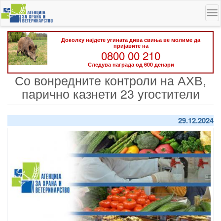
Skip
To
to
na
main
content
Доколку најдете угината дива свиња ве молиме да
пријавите на
0800 00 210
Следува награда од 600 денари
Со вонредните контроли на АХВ,
парично казнети 23 угостители
29.12.2024