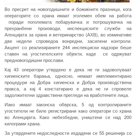
Во пресрет на новогодишните и божиќните празници, кога
операторите со храна имаат зголемен обем на работа
поради поголемата побарувачка и потрошувачка на
прехранбени производи, инспекциските служби на
Агенцијата за храна и ветеринарство (АХВ), во изминативе
две недели спроведоа вонредни, засилени контроли.
Акцент со реализираните 244 инспекциски надзори беше
ставен на угостителските објекти, каде се одржуват
предновогодишни прослави.
Кај 43 оператори утврдено е дека не ги задоволуваат
хигиенските барања, односно, немаат имплементирано
процедури на Добра хигиенска и Добра производствена
пракса, а кај 4 констатирано е дека не ги спровеле
задолжителни здравствени прегледи на вработените лица.
Иако имаат законска обврска, 5 од контролираните
угостители не биле регистрирани како оператори со храна
во Агенцијата. Како небезбедни, уништени се над 200
килограми храна.
За утврдените недоследности издадени се 55 решенија со