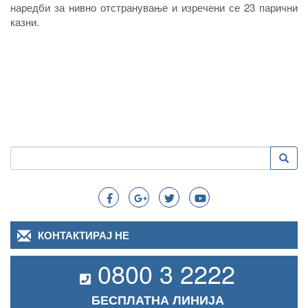
наредби за нивно отстранување и изречени се 23 парични
казни.
Пребарување
Преба
Search
КОНТАКТИРАЈ НЕ
0800 3 2222
БЕСПЛАТНА ЛИНИЈА