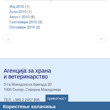
Мај 2010
(1)
Јули 2010
(1)
Август 2010
(6)
Септември 2010
(3)
Октомври 2010
(2)
Pagination
Previous
След
‹‹
››
page
стран
Агенција за храна
и ветеринарство
3-та Македонска бригада 20
1000 Скопје, Северна Македонија
приватност
ТЕЛ:
+389 2 2457 895
ТЕЛ:
+389 2 2457 873
Користење колачиња
Факс:
+389 2 2457 893