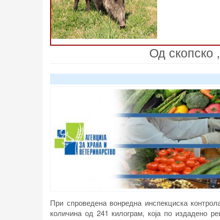
Од скопско 
При спроведена вонредна инспекциска контрола
количина од 241 килограм, која по издадено р