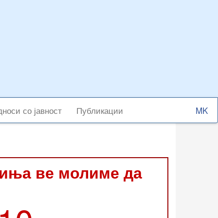
Select
носи со јавност
Публикации
your
langu
виња ве молиме да