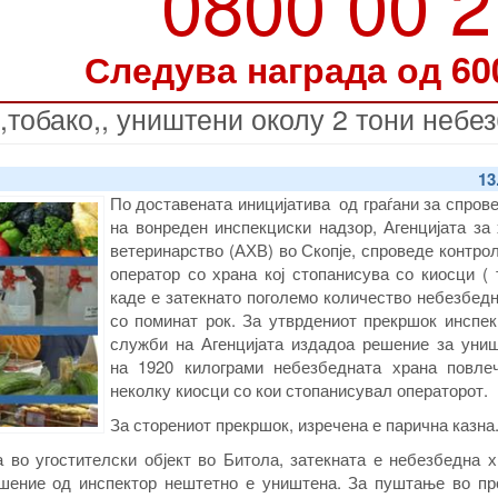
0800 00 
Следува награда од 60
,,тобако,, уништени околу 2 тони небе
13
По доставената иницијатива од граѓани за спро
на вонреден инспекциски надзор, Агенцијата за
ветеринарство (АХВ) во Скопје, спроведе контрол
оператор со храна кој стопанисува со киосци ( 
каде е затекнато поголемо количество небезбед
со поминат рок. За утврдениот прекршок инспек
служби на Агенцијата издадоа решение за уни
на 1920 килограми небезбедната храна повле
неколку киосци со кои стопанисувал операторот.
За сторениот прекршок, изречена е парична казна
 во угостителски објект во Битола, затекната е небезбедна х
ешение од инспектор нештетно е уништена. За пуштање во пр