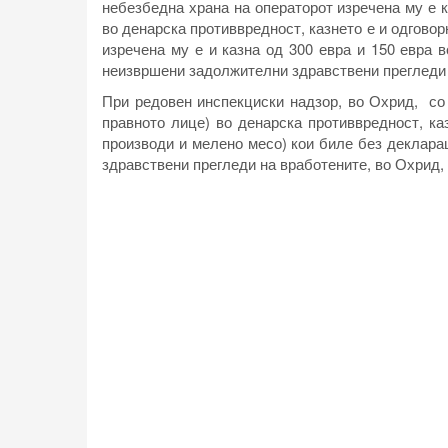
небезбедна храна на операторот изречена му е к
во денарска противвредност, казнето е и одговор
изречена му е и казна од 300 евра и 150 евра 
неизвршени задолжителни здравствени прегледи
При редовен инспекциски надзор, во Охрид, со 
правното лице) во денарска противвредност, к
производи и мелено месо) кои биле без деклара
здравствени прегледи на вработените, во Охрид, 