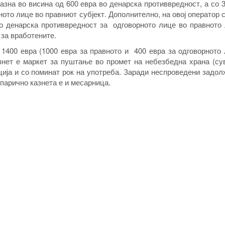
азна во висина од 600 евра во денарска противвредност, а со 
ното лице во правниот субјект. Дополнително, на овој оператор 
во денарска противвредност за одговорното лице во правното
 за вработените.
1400 евра (1000 евра за правното и 400 евра за одговорното
азнет е маркет за пуштање во промет на небезбедна храна (су
ција и со поминат рок на употреба. Заради неспроведени задо
парично казнета е и месарница.