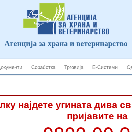
Агенција за храна и ветеринарство
Документи
Соработка
Трговија
Е-Системи
Од
лку најдете угината дива с
пријавите на