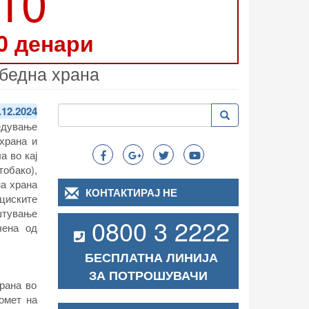
210
0 денари
збедна храна
Пребарување
.12.2024
Пребарување
Search
ведување
 храна и
а во кај
тобако),
на храна
КОНТАКТИРАЈ НЕ
циските
штување
0800 3 2222
чена од
БЕСПЛАТНА ЛИНИЈА
.
ЗА ПОТРОШУВАЧИ
рана во
омет на