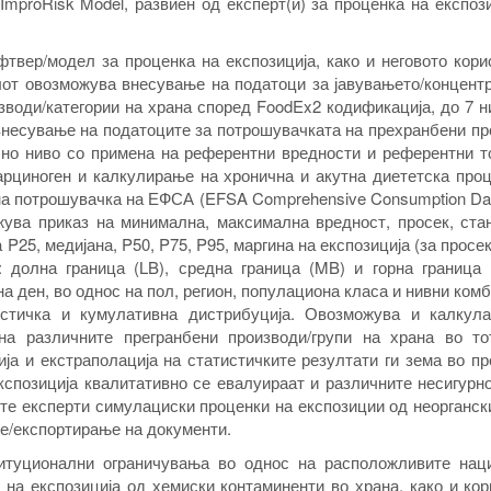
ImproRisk Model, развиен од експерт(и) за проценка на експоз
твер/модел за проценка на експозиција, како и неговото кор
лот овозможува внесување на податоци за јавувањето/концент
води/категории на храна според FoodEx2 кодификација, до 7 н
внесување на податоците за потрошувачката на прехранбени п
но ниво со примена на референтни вредности и референтни то
карциноген и калкулирање на хронична и акутна диететска про
на потрошувачка на ЕФСА (EFSA Comprehensive Consumption Da
жува приказ на минимална, максимална вредност, просек, ста
P25, медијана, P50, P75, P95, маргина на експозиција (за просек
 долна граница (LB), средна граница (MB) и горна граница 
на ден, во однос на пол, регион, популациона класа и нивни ком
стичка и кумулативна дистрибуција. Овозможува и калкула
на различните прегранбени производи/групи на храна во то
ја и екстраполација на статистичките резултати ги зема во п
кспозиција квалитативно се евалуираат и различните несигурн
те експерти симулациски проценки на експозиции од неорганск
е/експортирање на документи.
итуционални ограничувања во однос на расположливите нац
 на експозиција од хемиски контаминенти во храна, како и ко