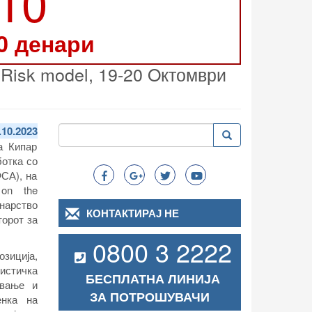
210
0 денари
oRisk model, 19-20 Oктомври
Пребарување
.10.2023
Пребарување
Search
а Кипар
ботка со
ФСА), на
 on the
инарство
КОНТАКТИРАЈ НЕ
торот за
0800 3 2222
зиција,
истичка
БЕСПЛАТНА ЛИНИЈА
ување и
ЗА ПОТРОШУВАЧИ
енка на