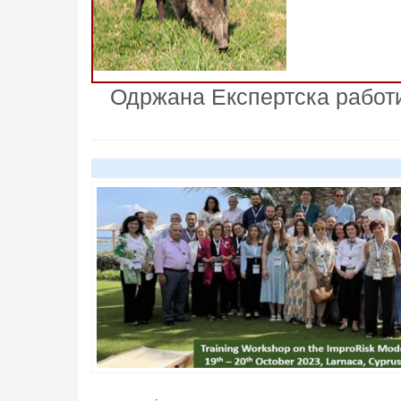
Одржана Експертска работил