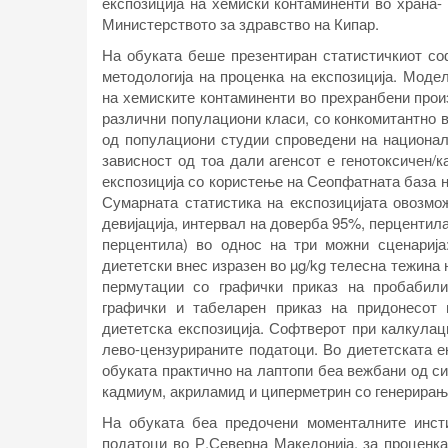
експозиција на хемиски контаминенти во храна- 
Министерството за здравство на Кипар.
На обуката беше презентиран статистичкиот соф
методологија на проценка на експозиција. Моде
на хемиските контаминенти во прехранбени произ
различни популациони класи, со конкомитантно 
од популациони студии спроведени на национал
зависност од тоа дали агенсот е генотоксичен/
експозиција со користење на Сеопфатната база 
Сумарната статистика на експозицијата овозмо
девијација, интервал на доверба 95%, перцентила 
перцентила) во однос на три можни сценарија:
диететски внес изразен во µg/kg телесна тежина 
пермутации со графички приказ на пробабили
графички и табеларен приказ на придонесот 
диететска експозиција. Софтверот при калкулаци
лево-цензурираните податоци. Во диететската е
обуката практично на лаптопи беа вежбани од си
кадмиум, акриламид и циперметрин со генерирањ
На обуката беа предочени моменталните инст
податоци во Р.Северна Македонија, за проценка