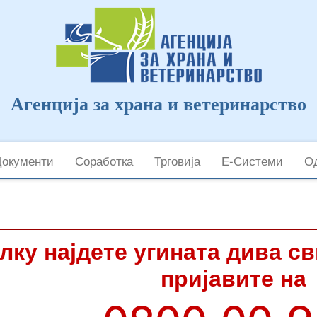
Агенција за храна и ветеринарство
Документи
Соработка
Трговија
Е-Системи
Од
лку најдете угината дива с
пријавите на