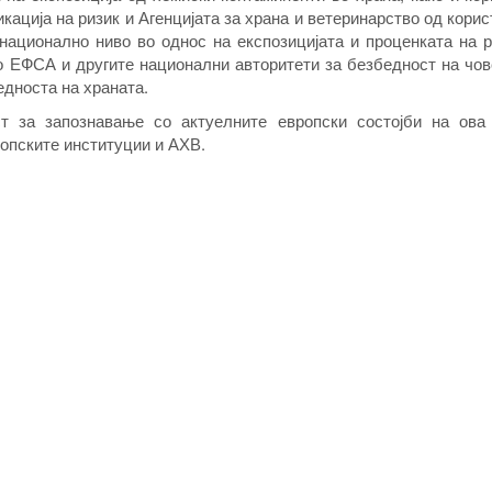
икација на ризик и Агенцијата за храна и ветеринарство од кори
национално ниво во однос на експозицијата и проценката на р
о ЕФСА и другите национални авторитети за безбедност на чо
едноста на храната.
 за запознавање со актуелните европски состојби на ова
опските институции и АХВ.