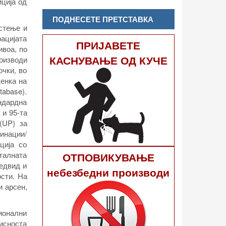
иција од
ПОДНЕСЕТЕ ПРЕТСТАВКА
истење и
рацијата
ПРИЈАВЕТЕ
ивоа, по
КАСНУВАЊЕ ОД КУЧЕ
роизводи
чки, во
ценка на
tabase).
ндардна
 и 95-та
(UP) за
бинации/
ција со
талната
ОТПОВИКУВАЊЕ
редвид и
небезбедни производи
ости. На
и арсен,
ионални
рисноста