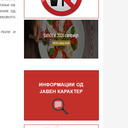
стење на
изик од
вековото
 поле и