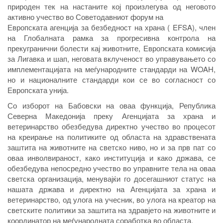
природен тек на настаните кој произлегува од неговото
активно учество во Советодавниот форум на
Европската агенција за безбедност на храна ( EFSA), член
на Глобалната рамка за прогресивна контрола на
прекугранични болести кај животните, Европската комисија
за Лигавка и шап, неговата вклученост во управувањето со
имплементацијата на меѓународните стандарди на WOAH,
но и националните стандарди кои се во согласност со
Европската унија.
Со изборот на Бабовски на оваа функција, Република
Северна Македонија преку Агенцијата за храна и
ветеринарство обезбедува директно учество во процесот
на креирање на политиките од областа на здравствената
заштита на животните на светско ниво, но и за прв пат со
оваа инволвираност, како институција и како држава, се
обезбедува непосредно учество во управните тела на оваа
светска организација, менувајќи го досегашниот статус на
нашата држава и директно на Агенцијата за храна и
ветеринарство, од улога на учесник, во улога на креатор на
светските политики за заштита на здравјето на животните и
координатор на меѓународната соработка во областа.