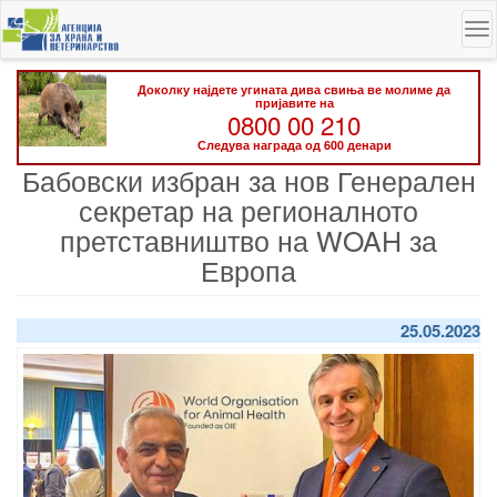
Skip
To
to
na
main
content
Доколку најдете угината дива свиња ве молиме да
пријавите на
0800 00 210
Следува награда од 600 денари
Бабовски избран за нов Генерален
секретар на регионалното
претставништво на WOAH за
Европа
25.05.2023