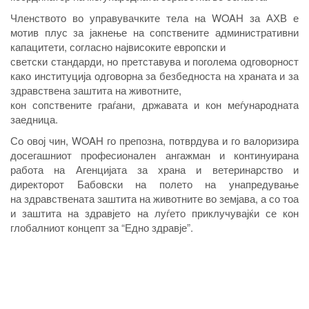
Членството во управувачките тела на WOAH за АХВ е
мотив плус за јакнење на сопствените административни
капацитети, согласно највисоките европски и
светски стандарди, но претставува и поголема одговорност
како институција одговорна за безбедноста на храната и за
здравствена заштита на животните,
кон сопствените граѓани, државата и кон меѓународната
заедница.
Со овој чин, WOAH го препозна, потврдува и го валоризира
досегашниот професионален ангажман и континуирана
работа на Агенцијата за храна и ветеринарство и
директорот Бабовски на полето на унапредување
на здравствената заштита на животните во земјава, а со тоа
и заштита на здравјето на луѓето приклучувајќи се кон
глобалниот концепт за “Едно здравје”.