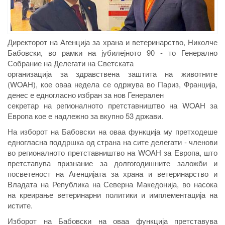
Директорот на Агенција за храна и ветеринарство, Николче
Бабовски, во рамки на јубилејното 90 - то Генерално
Собрание на Делегати на Светската
организација за здравствена заштита на животните
(WOAH), кое оваа недела се одржува во Париз, Франција,
денес е едногласно избран за нов Генерален
секретар на регионалното претставништво на WOAH за
Европа кое е надлежно за вкупно 53 држави.
На изборот на Бабовски на оваа функција му претходеше
едногласна поддршка од страна на сите делегати - членови
во регионалното претставништво на WOAH за Европа, што
претставува признание за долгогодишните заложби и
посветеност на Агенцијата за храна и ветеринарство и
Владата на Република на Северна Македонија, во насока
на креирање ветеринарни политики и имплементација на
истите.
Изборот на Бабовски на оваа функција претставува