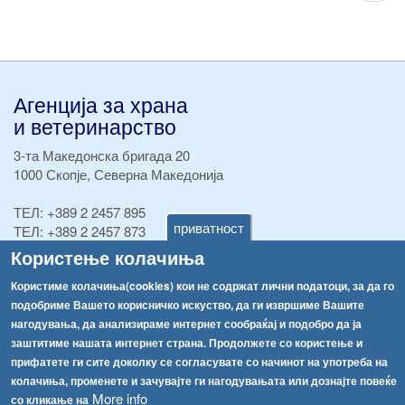
стран
Агенција за храна
и ветеринарство
3-та Македонска бригада 20
1000 Скопје, Северна Македонија
ТЕЛ:
+389 2 2457 895
приватност
ТЕЛ:
+389 2 2457 873
Факс:
+389 2 2457 893
Користење колачиња
Факс:
+389 2 2457 871
Користиме колачиња(cookies) кои не содржат лични податоци, за да го
info@fva.gov.mk
подобриме Вашето корисничко искуство, да ги извршиме Вашите
нагодувања, да анализираме интернет сообраќај и подобро да ја
[АХВ-претходна страна]
заштитиме нашата интернет страна. Продолжете со користење и
Соопштенија
Навигација
прифатете ги сите доколку се согласувате со начинот на употреба на
Република Бугарија ги засили официјалните контроли при увоз на свежо овошје и зеленчук
колачиња, променете и зачувајте ги нагодувањата или дознајте повеќе
Архива
More info
со кликање на