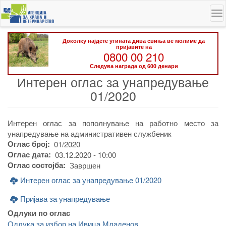
Skip
To
to
na
main
content
Доколку најдете угината дива свиња ве молиме да
пријавите на
0800 00 210
Следува награда од 600 денари
Интерен оглас за унапредување
01/2020
Интерен оглас за пополнување на работно место за
унапредување на административен службеник
Оглас број
01/2020
Оглас дата
03.12.2020 - 10:00
Оглас состојба
Завршен
Интерен оглас за унапредување 01/2020
Пријава за унапредување
Одлуки по оглас
Одлука за избор на Ивица Младенов