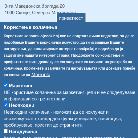
3-та Македонска бригада 20
1000 Скопје, Северна Македонија
приватност
ТЕЛ:
+389 2 2457 895
Користење колачиња
ТЕЛ:
+389 2 2457 873
Користиме колачиња(cookies) кои не содржат лични податоци, за да го
Факс:
+389 2 2457 893
подобриме Вашето корисничко искуство, да ги извршиме Вашите
Факс:
+389 2 2457 871
нагодувања, да анализираме интернет сообраќај и подобро да ја
info@fva.gov.mk
заштитиме нашата интернет страна. Продолжете со користење и
прифатете ги сите доколку се согласувате со начинот на употреба на
[АХВ-претходна страна]
колачиња, променете и зачувајте ги нагодувањата или дознајте повеќе
Соопштенија
Навигација
More info
со кликање на
Република Бугарија ги засили официјалните контроли при увоз на свежо овошје и зеленчук
Архива
Маркетинг
НЕ користиме колачиња за маркетинг цели и не споделуваме
Високите температури ризик од труење со храна, опасни се и за животните
Регистри
информации со трети страни
Обрасци
Водата во Гостивар може да се користи како техничка, продолжува испораката на флаширана вода
Неопходни
Неопходни колачиња - неможат да се исклучат и
Забрани
Во Гостивар спроведени 70 вонредни контроли
овозможуваат стандардно функционирање, навигација,
Огласи
пребарување, пристап до страни итн.
Забраната за водата во Гостивар останува на сила, операторите да користат само технички безбедна вода
Нагодувања
Колачиња за нагодувања - овозможуваат страната да ги