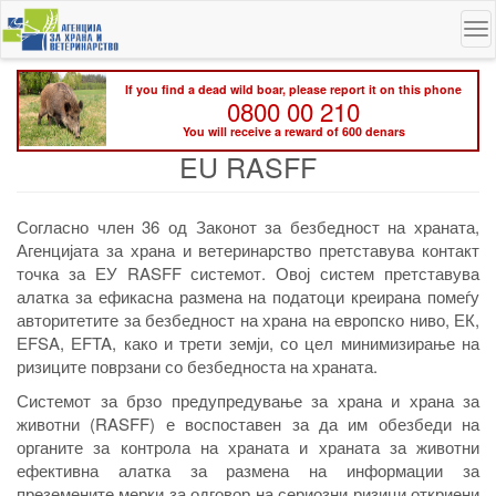
Skip
To
to
na
main
content
If you find a dead wild boar, please report it on this phone
0800 00 210
You will receive a reward of 600 denars
EU RASFF
Согласно член 36 од Законот за безбедност на храната,
Агенцијата за храна и ветеринарство претставува контакт
точка за ЕУ RASFF системот. Овој систем претставува
алатка за ефикасна размена на податоци креирана помеѓу
авторитетите за безбедност на храна на европско ниво, ЕК,
ЕFSA, ЕFTA, како и трети земји, со цел минимизирање на
ризиците поврзани со безбедноста на храната.
Системот за брзо предупредување за храна и храна за
животни (RASFF) е воспоставен за да им обезбеди на
органите за контрола на храната и храната за животни
ефективна алатка за размена на информации за
преземените мерки за одговор на сериозни ризици откриени