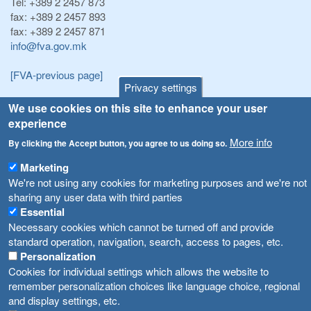
Tel:
+389 2 2457 873
fax:
+389 2 2457 893
fax:
+389 2 2457 871
info@fva.gov.mk
[FVA-previous page]
Privacy settings
We use cookies on this site to enhance your user
Announcements
Navigation
experience
Република Бугарија ги засили официјалните контроли при увоз на свежо овошје и зеленчук
Archive
More info
By clicking the Accept button, you agree to us doing so.
Високите температури ризик од труење со храна, опасни се и за животните
Registries
Marketing
We're not using any cookies for marketing purposes and we're not
Forms
Водата во Гостивар може да се користи како техничка, продолжува испораката на флаширана вода
sharing any user data with third parties
Bans
Essential
Во Гостивар спроведени 70 вонредни контроли
Necessary cookies which cannot be turned off and provide
Advertisements
standard operation, navigation, search, access to pages, etc.
Забраната за водата во Гостивар останува на сила, операторите да користат само технички безбедна вода
Personalization
Cookies for individual settings which allows the website to
remember personalization choices like language choice, regional
and display settings, etc.