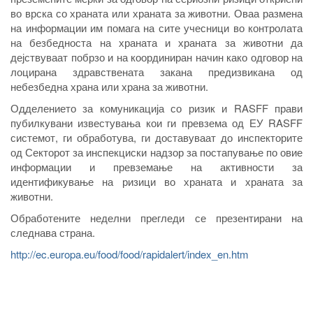
во врска со храната или храната за животни. Оваа размена
на информации им помага на сите учесници во контролата
на безбедноста на храната и храната за животни да
дејствуваат побрзо и на координиран начин како одговор на
лоцирана здравствената закана предизвикана од
небезбедна храна или храна за животни.
Одделението за комуникација со ризик и RASFF прави
пубилкувани известувања кои ги превзема од ЕУ RASFF
системот, ги обработува, ги доставуваат до инспекторите
од Секторот за инспекциски надзор за постапување по овие
информации и превземање на активности за
идентификување на ризици во храната и храната за
животни.
Обработените неделни прегледи се презентирани на
следнава страна.
http://ec.europa.eu/food/food/rapidalert/index_en.htm