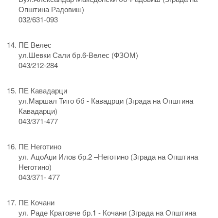
Општина Радовиш)
032/631-093
ПЕ Велес
ул.Шевки Сали бр.6-Вeлес (ФЗОМ)
043/212-284
ПЕ Кавадарци
ул.Маршал Тито бб - Кавадрци (Згрaда на Општина
Кавадарци)
043/371-477
ПЕ Неготино
ул. АцоАџи Илов бр.2 –Неготино (Зграда на Општина
Неготино)
043/371- 477
ПЕ Кочани
ул. Раде Кратовче бр.1 - Кочани (Зграда нa Општина