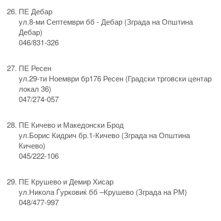
ПЕ Дебар
ул.8-ми Септември бб - Дебар (Зграда на Општина
Дебар)
046/831-326
ПЕ Ресен
ул.29-ти Ноември бр176 Ресен (Градски трговски центар
локал 36)
047/274-057
ПЕ Кичево и Македонски Брод
ул.Борис Кидрич бр.1-Кичево (Зграда на Општина
Кичево)
045/222-106
ПЕ Крушево и Демир Хисар
ул.Никола Ѓурковиќ бб –Крушево (Зграда на РМ)
048/477-997