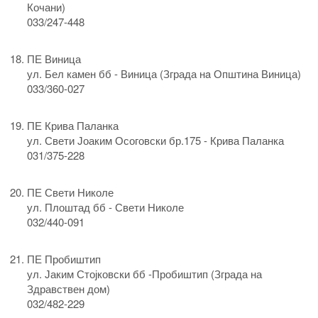
Кочани)
033/247-448
ПЕ Виница
ул. Бел камен бб - Виница (Зграда нa Општина Виница)
033/360-027
ПЕ Крива Паланка
ул. Свети Јоаким Осоговски бр.175 - Крива Паланка
031/375-228
ПЕ Свети Николе
ул. Плоштад бб - Свети Николе
032/440-091
ПЕ Пробиштип
ул. Јаким Стојковски бб -Пробиштип (Зграда на
Здравствен дом)
032/482-229