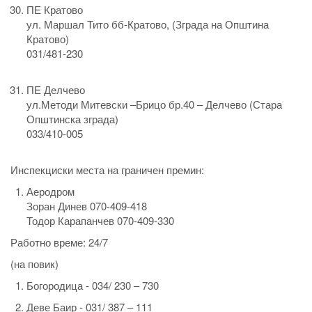
ПЕ Кратово
ул. Маршал Тито бб-Кратово, (Зграда на Општина
Кратово)
031/481-230
ПЕ Делчево
ул.Методи Митевски –Брицо бр.40 – Делчево (Стара
Општинска зграда)
033/410-005
Инспекциски места на граничен премин:
Аеродром
Зоран Динев 070-409-418
Тодор Карапанчев 070-409-330
Работно време: 24/7
(на повик)
Богородица - 034/ 230 – 730
Деве Баир - 031/ 387 – 111