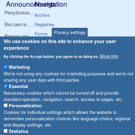
Announcements
Navigation
Република Бугарија ги засили официјалните контроли при увоз на свежо овошје и зеленчук
Archive
Високите температури ризик од труење со храна, опасни се и за животните
Registries
Privacy settings
Forms
Водата во Гостивар може да се користи како техничка, продолжува испораката на флаширана вода
We use cookies on this site to enhance your user
Bans
Во Гостивар спроведени 70 вонредни контроли
experience
Advertisements
More info
By clicking the Accept button, you agree to us doing so.
Забраната за водата во Гостивар останува на сила, операторите да користат само технички безбедна вода
Marketing
We're not using any cookies for marketing purposes and we're not
sharing any user data with third parties
Essential
Necessary cookies which cannot be turned off and provide
standard operation, navigation, search, access to pages, etc.
Personalization
Cookies for individual settings which allows the website to
remember personalization choices like language choice, regional
and display settings, etc.
Statistics