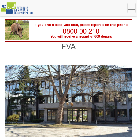
Skip
To
to
na
main
content
If you find a dead wild boar, please report it on this phone
0800 00 210
You will receive a reward of 600 denars
FVA