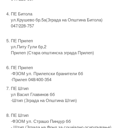
ПЕ Битола
ул.Крушево бр.5а(Зграда на Општина Битола)
047/228-757
ПЕ Прилеп
ул.Питу Гули бр,2
Прилеп (Стара општинска зграда Прилеп)
ПЕ Прилеп
-ФЗОМ ул. Прилепски бранители бб
-Прилеп 048/400-354
ПЕ Штип
ул Васил Главинов бб
-Штип (Зграда на Општина Штип)
ПЕ Штип
-ФЗОМ ул. Страшо Пинџур бб
- Штип (Зграда на Фонд за социјално осигурување)