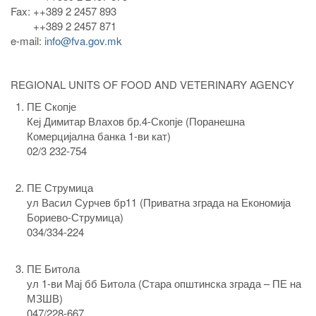
Fax: ++389 2 2457 893
++389 2 2457 871
e-mail:
info@fva.gov.mk
REGIONAL UNITS OF FOOD AND VETERINARY AGENCY
ПЕ Скопје
Кеј Димитар Влахов бр.4-Скопје (Поранешна
Комерцијална банка 1-ви кат)
02/3 232-754
ПЕ Струмица
ул Васил Сурчев бр11 (Приватна зграда на Економија
Бориево-Струмица)
034/334-224
ПЕ Битола
ул 1-ви Мај бб Битола (Стара општинска зграда – ПЕ на
МЗШВ)
047/228-667