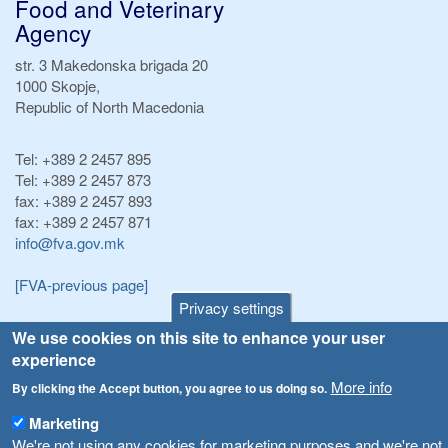
Food and Veterinary
Agency
str. 3 Makedonska brigada 20
1000 Skopje,
Republic of North Macedonia
Tel:
+389 2 2457 895
Tel:
+389 2 2457 873
fax:
+389 2 2457 893
fax:
+389 2 2457 871
info@fva.gov.mk
[FVA-previous page]
Privacy settings
We use cookies on this site to enhance your user
Announcements
Navigation
experience
Република Бугарија ги засили официјалните контроли при увоз на свежо овошје и зеленчук
Archive
More info
By clicking the Accept button, you agree to us doing so.
Високите температури ризик од труење со храна, опасни се и за животните
Registries
Marketing
Forms
We're not using any cookies for marketing purposes and we're not