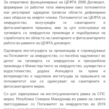
За оперативно функционирање на ЦЕФТА 2006 Договорот,
формирани се работни тела именувани како поткомитети
кои регулираат одредени трговски области дефинирани
како обврски на земјите членки. Поткомитетот на ЦЕФТА за
земјоделство, вклучувајќи ги санитарните и
фитосанитарните прашања, има за цел олеснување на
трговијата со земјоделски производи и подобрување на
соработката во областа на санитарните и фитосанитарните
работи во рамките на ЦЕФТА договорот.
Одговорна институцијата за организација и спроведување
на Поткомитет за земјоделство, со посебна надлежност во
делот на трговијата со земјоделски и прехранбени
производи е Министерството за земјоделство, шумарство и
водостопанство, додека Агенцијата за храна и
ветеринарство е надлежна институција за прашањата на
поткомитетот кои се однесуваат на санитарните и
фитосанитарните мерки.
Со цел зајакнување на институционалната рамка за СПС
мерки, Република Северна Македонија во рамки на своето
претседавање со Поткомитет за земјоделство во 2019
година, како приоритети ги издвојува: