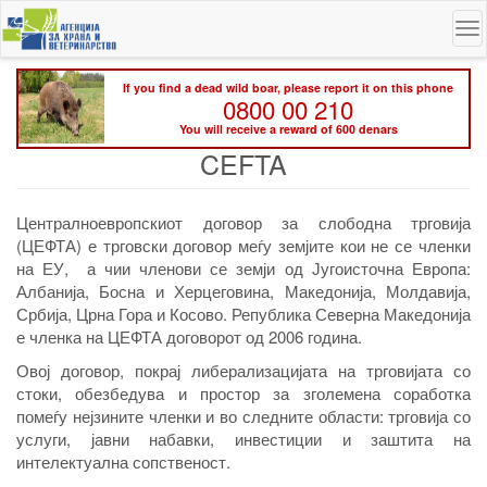
Skip
To
to
na
main
content
If you find a dead wild boar, please report it on this phone
0800 00 210
You will receive a reward of 600 denars
CEFTA
Централноевропскиот договор за слободна трговија
(ЦЕФТА)
е трговски договор меѓу земјите кои не се членки
на ЕУ, а чии членови се земји од Југоисточна Европа:
Албанија, Босна и Херцеговина, Македонија, Молдавија,
Србија, Црна Гора и Косово. Република Северна Македонија
е членка на
ЦЕФТА
договорот од 2006 година.
Овој договор, покрај либерализацијата на трговијата со
стоки, обезбедува и простор за зголемена соработка
помеѓу нејзините членки и во следните области: трговија со
услуги, јавни набавки, инвестиции и заштита на
интелектуална сопственост.