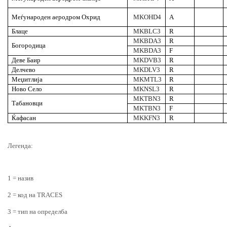
Меѓународен аеродром Охрид
MKOHD4
А
Блаце
MKBLC3
R
MKBDA3
R
Богородица
MKBDA3
F
Деве Баир
MKDVB3
R
Делчево
MKDLV3
R
Меџитлија
MKMTL3
R
Ново Село
MKNSL3
R
MKTBN3
R
Табановци
MKTBN3
F
Ќафасан
MKKFN3
R
Легенда
:
1 = назив
2 = код на TRACES
3 = тип на определба