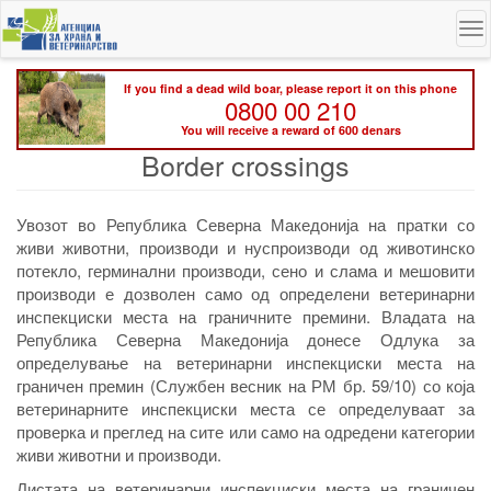
Skip
To
to
na
main
content
If you find a dead wild boar, please report it on this phone
0800 00 210
You will receive a reward of 600 denars
Border crossings
Увозот во Република Северна Македонија на пратки со
живи животни, производи и нуспроизводи од животинско
потекло, герминални производи, сено и слама и мешовити
производи е дозволен само од определени ветеринарни
инспекциски места на граничните премини. Владата на
Република Северна Македонија донесе Одлука за
определување на ветеринарни инспекциски места на
граничен премин (Службен весник на РМ бр. 59/10) со која
ветеринарните инспекциски места се определуваат за
проверка и преглед на сите или само на одредени категории
живи животни и производи.
Листата на ветеринарни инспекциски места на граничен