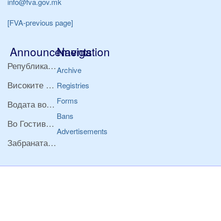
info@fva.gov.mk
[FVA-previous page]
Announcements
Navigation
Република Бугарија ги засили официјалните контроли при увоз на свежо овошје и зеленчук
Archive
Високите температури ризик од труење со храна, опасни се и за животните
Registries
Forms
Водата во Гостивар може да се користи како техничка, продолжува испораката на флаширана вода
Bans
Во Гостивар спроведени 70 вонредни контроли
Advertisements
Забраната за водата во Гостивар останува на сила, операторите да користат само технички безбедна вода