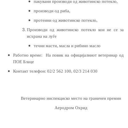
пакувани производи од животинско потекло,
производи од риба,
протеини од животинско потекло,
Производи од животинско потекло
кои не се за
исхрана на луѓе
течни масти, масла и рибино масло
Работно време:
На повик на официјалниот ветеринар од
ПОЕ Блаце
Контакт телефон:
02/
2
562 100
, 02/
3 214 030
Ветеринарно инспекциско место на граничен премин
Аеродром Охрид