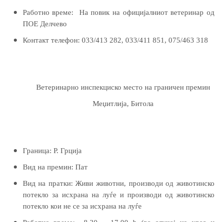
Работно време:
На повик на официјалниот ветеринар од
ПОЕ Делчево
Контакт телефон:
033/413 282,
033/
411 851
,
075/463 318
Ветеринарно инспекциско место на граничен премин
Меџитлија, Битола
Граница:
Р. Грција
Вид на премин:
Пат
Вид на пратки:
Живи животни, производи од животинско
потекло за исхрана на луѓе и производи од животинско
потекло
кои не се за исхрана на луѓе