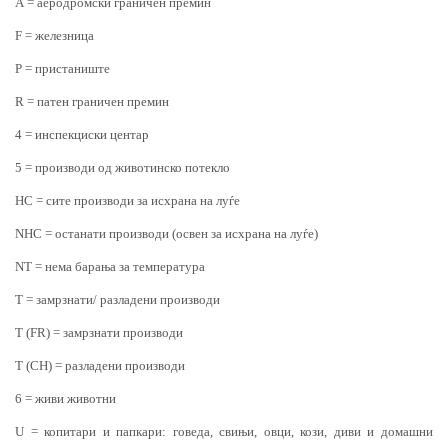
А = аеродромски граничен премин
F = железница
P = пристаниште
R = патен граничен премин
4 = инспекциски центар
5 = производи од животинско потекло
HC = сите производи за исхрана на луѓе
NHC = останати производи (освен за исхрана на луѓе)
NT = нема барања за температура
Т = замрзнати/ разладени производи
Т (FR) = замрзнати производи
T (CH) = разладени производи
6 = живи животни
U = копитари и папкари: говеда, свињи, овци, кози, диви и домашни