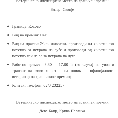
Ветеринарно инспекциско место на граничен премин
Блаце, Скопје
Граница:
Косово
Вид на премин:
Пат
Вид на пратки:
Живи животни, производи од животинско
потекло за исхрана на луѓе и производи од животинско
потекло
кои не се за исхрана на луѓе
Работно време:
8.30 – 17.00 h (во случај на увоз и
транзит на живи животни, на повик на официјалниот
ветеринар на граничниот премин)
Контакт телефон:
02/
3 232237
Ветеринарно инспекциско место на граничен премин
Деве Баир, Крива Паланка