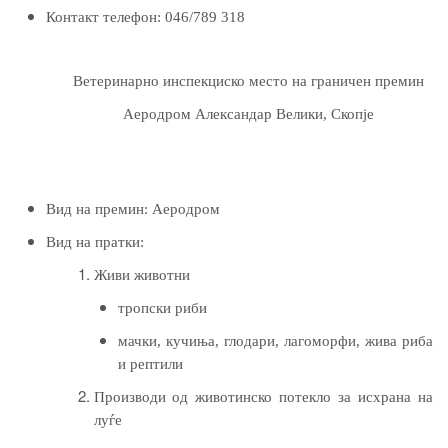
Контакт телефон:
046
/
789 318
Ветеринарно инспекциско место на граничен премин
Аеродром Александар Велики, Скопје
Вид на премин:
Аеродром
Вид на пратки:
Живи животни
тропски риби
мачки, кучиња, глодари, лагоморфи, жива риба
и рептили
Производи од животинско потекло за исхрана на
луѓе