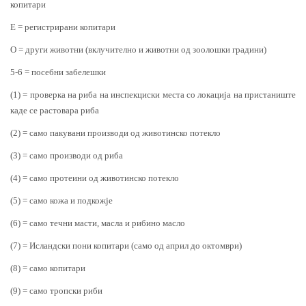
копитари
E = регистрирани копитари
O = други животни (вклучително и животни од зоолошки градини)
5-6 = посебни забелешки
(1) = проверка на риба на инспекциски места со локација на пристаниште
каде се растовара риба
(2) = само пакувани производи од животинско потекло
(3) = само производи од риба
(4) = само протеини од животинско потекло
(5) = само кожа и подкожје
(6) = само течни масти, масла и рибино масло
(7) = Исландски пони копитари (само од април до октомври)
(8) = само копитари
(9) = само тропски риби