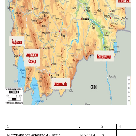
1
2
3
4
Меѓународен аеродром Скопје
MKSKP4
А