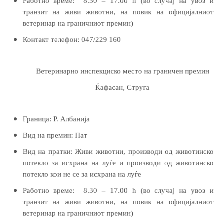
Работно време:
8.30 – 17.00 h (во случај на увоз и
транзит на живи животни, на повик на официјалниот
ветеринар на граничниот премин)
Контакт телефон:
047/229 160
Ветеринарно инспекциско место на граничен премин
Ќафасан, Струга
Граница:
Р. Албанија
Вид на премин:
Пат
Вид на пратки:
Живи животни, производи од животинско
потекло за исхрана на луѓе и производи од животинско
потекло
кои не се за исхрана на луѓе
Работно време:
8.30 – 17.00 h (во случај на увоз и
транзит на живи животни, на повик на официјалниот
ветеринар на граничниот премин)