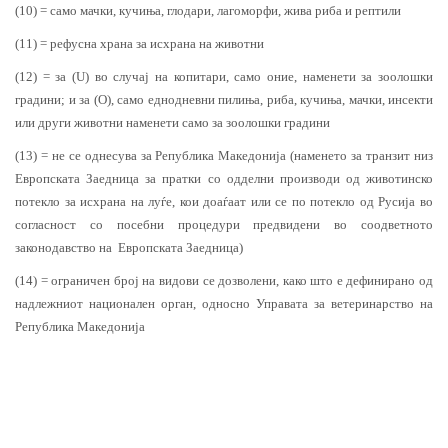
(10) = само мачки, кучиња, глодари, лагоморфи, жива риба и рептили
(11) = рефусна храна за исхрана на животни
(12) = за (U) во случај на копитари, само оние, наменети за зоолошки
градини; и за (О), само еднодневни пилиња, риба, кучиња, мачки, инсекти
или други животни наменети само за зоолошки градини
(13) = не се однесува за Република Македонија (наменето за транзит низ
Европската Заедница за пратки со одделни производи од животинско
потекло за исхрана на луѓе, кои доаѓаат или се по потекло од Русија во
согласност со посебни процедури предвидени во соодветното
законодавство на Европската Заедница)
(14) = ограничен број на видови се дозволени, како што е дефинирано од
надлежниот национален орган, односно Управата за ветеринарство на
Република Македонија