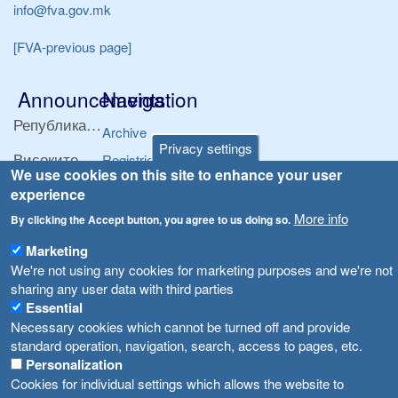
info@fva.gov.mk
[FVA-previous page]
Announcements
Navigation
Република Бугарија ги засили официјалните контроли при увоз на свежо овошје и зеленчук
Archive
Privacy settings
Високите температури ризик од труење со храна, опасни се и за животните
Registries
We use cookies on this site to enhance your user
Forms
Водата во Гостивар може да се користи како техничка, продолжува испораката на флаширана вода
experience
Bans
More info
By clicking the Accept button, you agree to us doing so.
Во Гостивар спроведени 70 вонредни контроли
Advertisements
Marketing
Забраната за водата во Гостивар останува на сила, операторите да користат само технички безбедна вода
We're not using any cookies for marketing purposes and we're not
sharing any user data with third parties
Essential
Necessary cookies which cannot be turned off and provide
standard operation, navigation, search, access to pages, etc.
Personalization
Cookies for individual settings which allows the website to