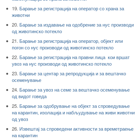
19.
Барање за регистрација на оператор со храна за
животни
20.
Барање за издавање на одобрение за нус производи
од животинско потекло
21.
Барање за регистрација на оператор, објект или
погон со нус производи од животинско потекло
22.
Барање за регистрација на правни лица кои вршат
увоз на нус производи од животинско потекло
23.
Барање за центар за репродукција и за вештачко
осеменување
24.
Барање за увоз на семе за вештачко осеменување
од видот говеда
25.
Барање за одобрување на објект за спроведување
на карантин, изолација и набљудување на живи животни
од увоз
26.
Извештај за спроведени активности за времетраење
на карантин