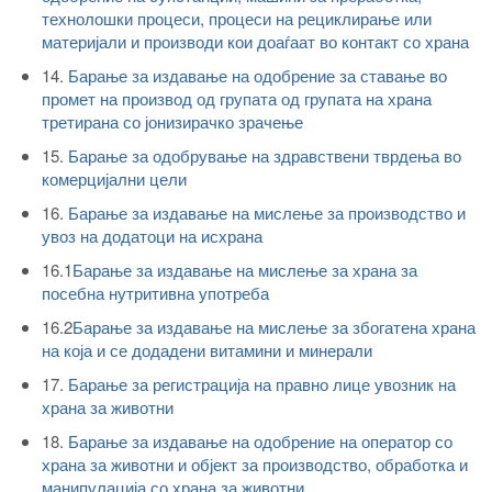
технолошки процеси, процеси на рециклирање или
материјали и производи кои доаѓаат во контакт со храна
14.
Барање за издавање на одобрение за ставање во
промет на производ од групата од групата на храна
третирана со јонизирачко зрачење
15.
Барање за одобрување на здравствени тврдења во
комерцијални цели
16.
Барање за издавање на мислење за производство и
увоз на додатоци на исхрана
16.1
Барање за издавање на мислење за храна за
посебна нутритивна употреба
16.2
Барање за издавање на мислење за збогатена храна
на која и се додадени витамини и минерали
17.
Барање за регистрација на правно лице увозник на
храна за животни
18.
Барање за издавање на одобрение на оператор со
храна за животни и објект за производство, обработка и
манипулација со храна за животни