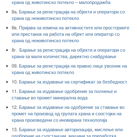
храна од животинско потекло – малопродажба
8а.
Барање за регистрација на објекти и оператори со
храна од неживотинско потекло
8в.
Пријава за измена на активностите или просториите
или престанок на работа на објект или оператор со
храна од неживотинско потекло
8г.
Барање за регистрација на објекти и оператори со
храна-за мали количества, директно снабдување
09.
Барање за регистрација на правно лице увозник на
храна од животинско потекло
10.
Барање за издавање на сертификат за безбедност
11.
Барање за издавање одобрение за полнење и
ставање во промет минерална вода
12.
Барање за издавање на одобрение за ставање во
промет на производ од групата храна и соостојки на
храна произведени со иновирана технологија
13.
Барање за издавање авторизација, мислење или
одобрение на супстанции, машини за преработка,