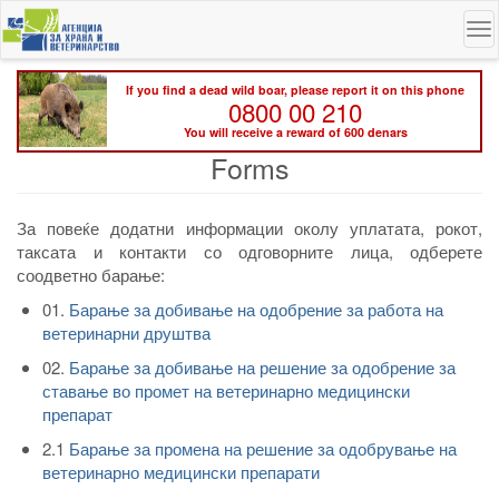
Skip
To
to
na
main
content
If you find a dead wild boar, please report it on this phone
0800 00 210
You will receive a reward of 600 denars
Forms
За повеќе додатни информации околу уплатата, рокот,
таксата и контакти со одговорните лица, одберете
соодветно барање:
01.
Барање за добивање на одобрение за работа на
ветеринарни друштва
02.
Барање за добивање на решение за одобрение за
ставање во промет на ветеринарно медицински
препарат
2.1
Барање за промена на решение за одобрување на
ветеринарно медицински препарати