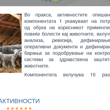
Во пракса, активностите опиша
компонентата 1 укажуваат на потр
од обука на корисникот применли
повеќе болести кај животните, вклуч
анализа, ревизија, дефинира
оперативни документи и дефинира
барања за подобрување на контро
системи за здравствена зашти
животните.
Компонентата вклучува 10 раз
АКТИВНОСТИ