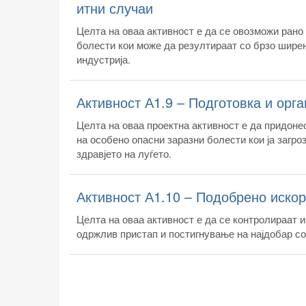
итни случаи
Целта на оваа активност е да се овозможи рано
болести кои може да резултираат со брзо шире
индустрија.
Активност А1.9 – Подготовка и орг
Целта на оваа проектна активност е да придоне
на особено опасни заразни болести кои ја загро
здравјето на луѓето.
Активност А1.10 – Подобрено искор
Целта на оваа активност е да се контролираaт и
одржлив пристап и постигнување на најдобар с