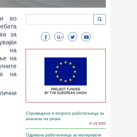
ни во
Пребарување
Пребарување
Search
ебата
ва за
увајќи
ње на
ње на
лните
та на
лични
Спроведена е втората работилница за
анализа на ризик
21.02.2023
Одржана работилница за материјали