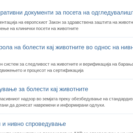
еративни документи за посета на одгледувалиш
нтација на европскиот Закон за здравствена заштита на животн
шење на клинички посети на животните
рола на болести кај животните во однос на нив
н систем за следливост на животните и верификација на барања
 движењето и процесот на сертификација
ување за болести кај животните
е пасивниот надзор во земјата преку обезбедување на стандарди
гани да донесат навремени и информирани одлуки.
и и нивно спроведување