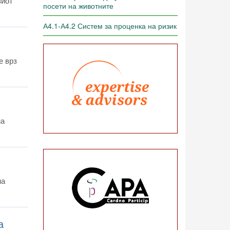
виот
посети на животните
А4.1-А4.2 Систем за проценка на ризик
е врз
на
на
а