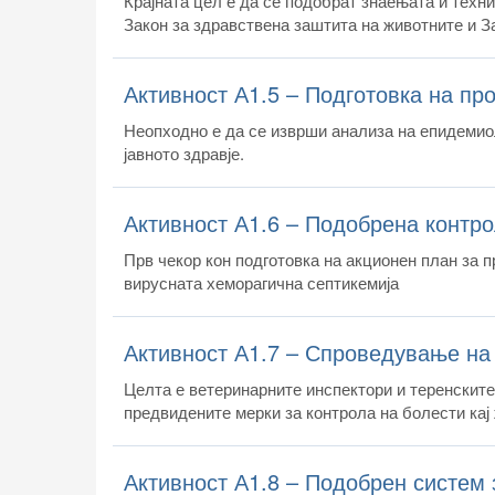
Крајната цел е да се подобрат знаењата и техн
Закон за здравствена заштита на животните и З
Активност А1.5 – Подготовка на пр
Неопходно е да се изврши анализа на епидемиол
јавното здравје.
Активност А1.6 – Подобрена контро
Прв чекор кон подготовка на акционен план за п
вирусната хеморагична септикемија
Активност А1.7 – Спроведување на
Целта е ветеринарните инспектори и теренскит
предвидените мерки за контрола на болести кај
Активност А1.8 – Подобрен систем 