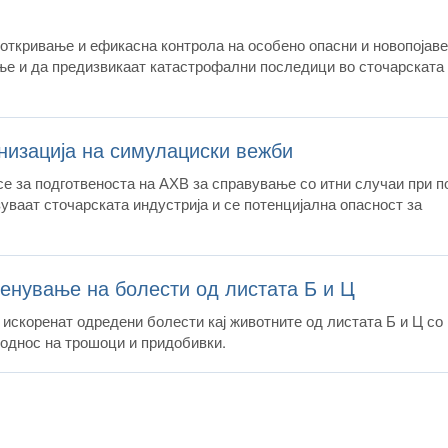
 откривање и ефикасна контрола на особено опасни и новопојав
ње и да предизвикаат катастрофални последици во сточарската
анизација на симулациски вежби
се за подготвеноста на АХВ за справување со итни случаи при п
зуваат сточарската индустрија и се потенцијална опасност за
енување на болести од листата Б и Ц
 искоренат одредени болести кај животните од листата Б и Ц со
ооднос на трошоци и придобивки.