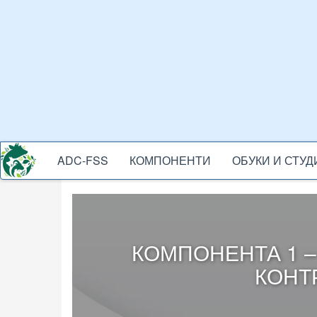
Skip
to
main
content
ADC-FSS
КОМПОНЕНТИ
ОБУКИ И СТУ
ADC-
MENU
КОМПОНЕНТА 1 
КОНТ