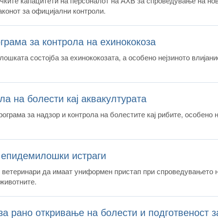
ичките капацитети на персоналот на АХВ за спроведување на но
аконот за официјални контроли.
ограма за контрола на ехинококоза
ошката состојба за ехинококозата, а особено нејзиното влијани
ла на болести кај аквакултурата
рограма за надзор и контрола на болестите кај рибите, особено 
 епидемилошки истраги
е ветеринари да имаат униформен пристап при спроведувањето 
 животните.
за рано откривање на болести и подготвеност з