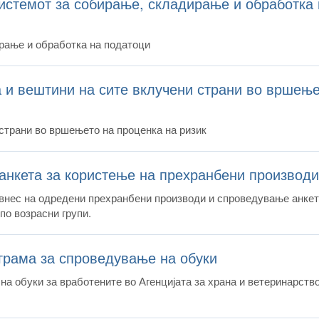
истемот за собирање, складирање и обработка 
рање и обработка на податоци
а и вештини на сите вклучени страни во вршењ
страни во вршењето на проценка на ризик
анкета за користење на прехранбени производи
нес на одредени прехранбени производи и спроведување анкета
по возрасни групи.
ограма за спроведување на обуки
 на обуки за вработените во Агенцијата за храна и ветеринарство