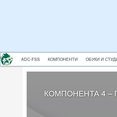
Skip
to
main
content
ADC-FSS
КОМПОНЕНТИ
ОБУКИ И СТУ
ADC-
MENU
КОМПОНЕНТА 4 –