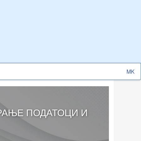
Select
your
langu
РАЊЕ ПОДАТОЦИ И