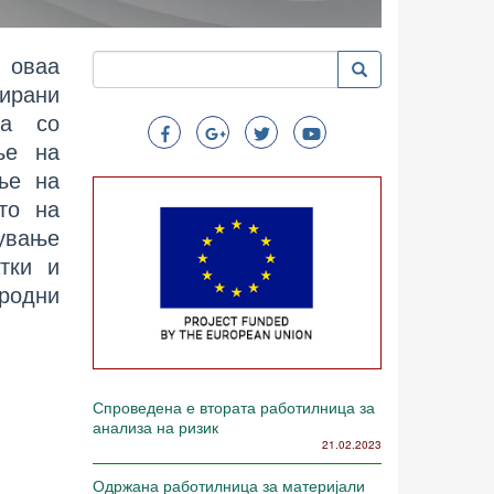
 оваа
Пребарување
Пребарување
Search
сирани
на со
ње на
ње на
то на
ување
атки и
родни
Спроведена е втората работилница за
анализа на ризик
21.02.2023
Одржана работилница за материјали