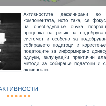
Активностите дефинирани во
компонентата, исто така, се фоку
на обезбедување обука поврза
проценка на ризик за подобрува
системот и особено за подобрува
собирањето податоци и користење
податоците за информирано донес
одлуки, вклучувајќи практични ал
методи за собирање податоци и с
активности.
АКТИВНОСТИ