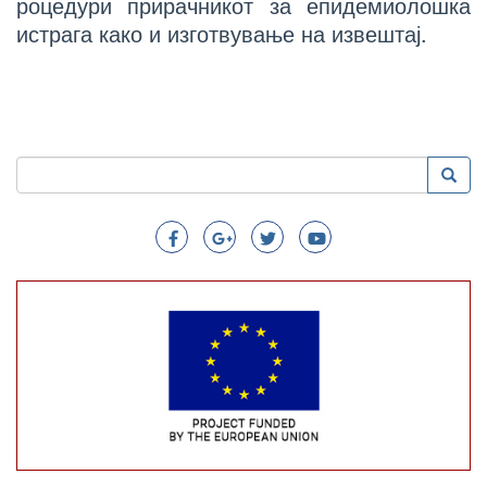
роцедури прирачникот за епидемиолошка
истрага како и изготвување на извештај.
Пребарување
Преба
Search