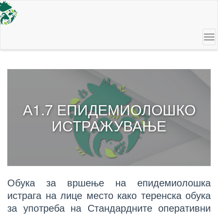
Skip
to
main
content
To
na
А1.7 ЕПИДЕМИОЛОШКО
ИСТРАЖУВАЊЕ
Обука за вршење на епидемиолошка
истрага на лице место како теренска обука
за употреба на Стандардните оперативни