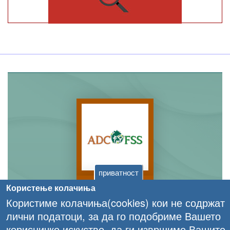
приватност
Користење колачиња
Користиме колачиња(cookies) кои не содржат
лични податоци, за да го подобриме Вашето
корисничко искуство, да ги извршиме Вашите