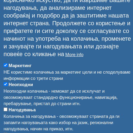
нагодувања, да анализираме интернет
сообраќај и подобро да ја заштитиме нашата
интернет страна. Продолжете со користење и
прифатете ги сите доколку се согласувате со
начинот на употреба на колачиња, променете
и зачувајте ги нагодувањата или дознајте
повеќе со кликање на
More info
Маркетинг
НЕ користиме колачиња за маркетинг цели и не споделуваме
информации со трети страни
Неопходни
Неопходни колачиња - неможат да се исклучат и
овозможуваат стандардно функционирање, навигација,
пребарување, пристап до страни итн.
Нагодувања
Колачиња за нагодувања - овозможуваат страната да ги
запамти нагоувањата како избор на јазик, регионални
ПОДОБРЕНА КОНТРОЛА НА БОЛЕСТИ КАЈ
нагодувања, начин на приказ, итн.
ЖИВОТНИТЕ И ИМПЛЕМЕНТАЦИЈА НА