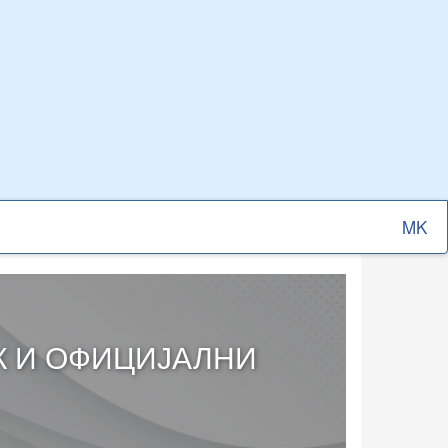
Select
your
langu
К И ОФИЦИЈАЛНИ