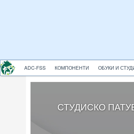
Skip
to
main
content
ADC-FSS
КОМПОНЕНТИ
ОБУКИ И СТУ
ADC-
MENU
СТУДИСКО ПАТУ