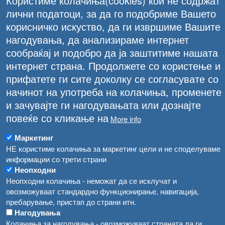
Користиме колачиња(cookies) кои не содржат
лични податоци, за да го подобриме Вашето
корисничко искуство, да ги извршиме Вашите
нагодувања, да анализираме интернет
сообраќај и подобро да ја заштитиме нашата
интернет страна. Продолжете со користење и
прифатете ги сите доколку се согласувате со
начинот на употреба на колачиња, променете
и зачувајте ги нагодувањата или дознајте
повеќе со кликање на
More info
Маркетинг
НЕ користиме колачиња за маркетинг цели и не споделуваме
информации со трети страни
Неопходни
Неопходни колачиња - неможат да се исклучат и
овозможуваат стандардно функционирање, навигација,
пребарување, пристап до страни итн.
Нагодувања
Колачиња за нагодувања - овозможуваат страната да ги