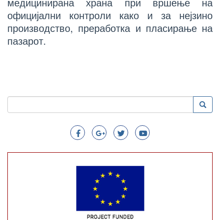
медицинирана храна при вршење на
официјални контроли како и за нејзино
производство, преработка и пласирање на
пазарот.
Пребарување
Преба
Search