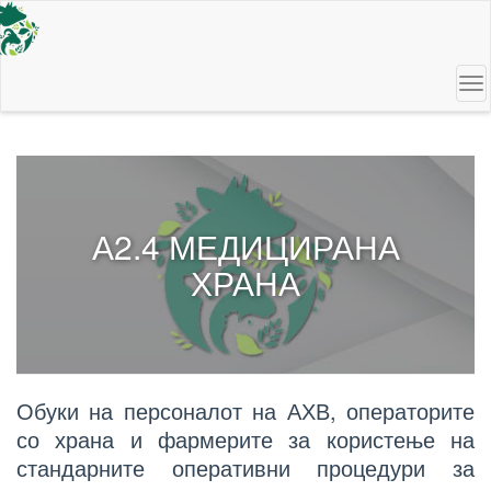
Skip
to
main
content
To
na
А2.4 МЕДИЦИРАНА
ХРАНА
Обуки на персоналот на АХВ, операторите
со храна и фармерите за користење на
стандарните оперативни процедури за