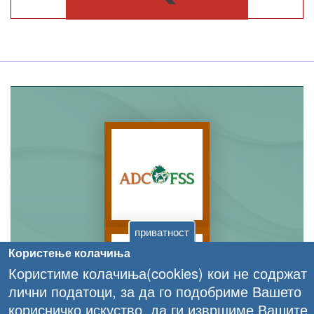
приватност
Користење колачиња
Користиме колачиња(cookies) кои не содржат
лични податоци, за да го подобриме Вашето
корисничко искуство, да ги извршиме Вашите