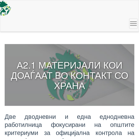
Skip
to
main
content
To
na
А2.1 МАТЕРИЈАЛИ КОИ
ДОАЃААТ ВО КОНТАКТ СО
ХРАНА
Две дводневни и една еднодневна
работилница фокусирани на општите
критериуми за официјална контрола на