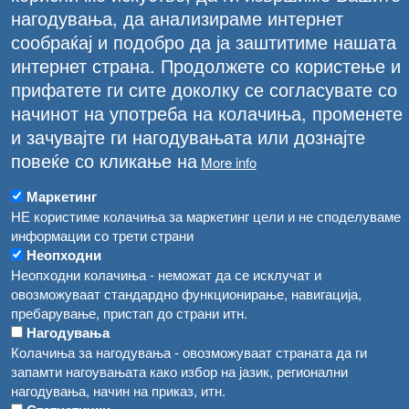
нагодувања, да анализираме интернет
сообраќај и подобро да ја заштитиме нашата
интернет страна. Продолжете со користење и
прифатете ги сите доколку се согласувате со
начинот на употреба на колачиња, променете
и зачувајте ги нагодувањата или дознајте
повеќе со кликање на
More info
Маркетинг
НЕ користиме колачиња за маркетинг цели и не споделуваме
информации со трети страни
Неопходни
Неопходни колачиња - неможат да се исклучат и
овозможуваат стандардно функционирање, навигација,
пребарување, пристап до страни итн.
Нагодувања
Колачиња за нагодувања - овозможуваат страната да ги
ПОДОБРЕНА КОНТРОЛА НА БОЛЕСТИ КАЈ
запамти нагоувањата како избор на јазик, регионални
ЖИВОТНИТЕ И ИМПЛЕМЕНТАЦИЈА НА
нагодувања, начин на приказ, итн.