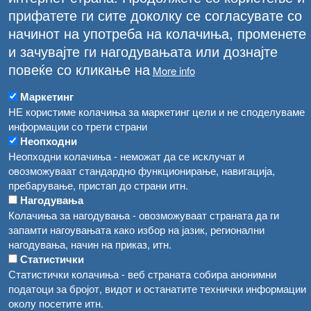
прифатете ги сите доколку се согласувате со
начинот на употреба на колачиња, променете
и зачувајте ги нагодувањата или дознајте
повеќе со кликање на
More info
Маркетинг
НЕ користиме колачиња за маркетинг цели и не споделуваме
информации со трети страни
Неопходни
Неопходни колачиња - неможат да се исклучат и
овозможуваат стандардно функционирање, навигација,
пребарување, пристап до страни итн.
Нагодувања
Колачиња за нагодувања - овозможуваат страната да ги
ПОДОБРЕНА КОНТРОЛА НА БОЛЕСТИ КАЈ
запамти нагоувањата како избор на јазик, регионални
ЖИВОТНИТЕ И ИМПЛЕМЕНТАЦИЈА НА
нагодувања, начин на приказ, итн.
СИСТЕМОТ ЗА БЕЗБЕДНОСТ НА ХРАНА
Статистички
Статистички колачиња - веб страната собира анонимни
податоци за бројот, видот и останатите технички информации
околу посетите итн.