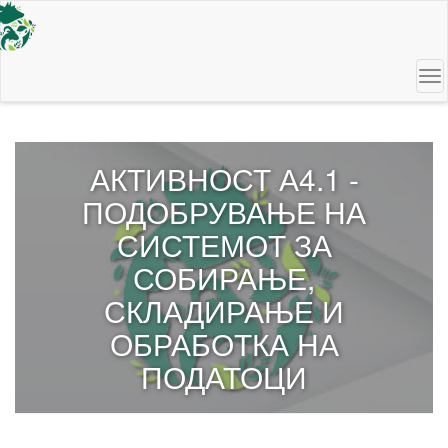
Skip
to
main
content
To
na
АКТИВНОСТ А4.1 -
ПОДОБРУВАЊЕ НА
СИСТЕМОТ ЗА
СОБИРАЊЕ,
СКЛАДИРАЊЕ И
ОБРАБОТКА НА
ПОДАТОЦИ