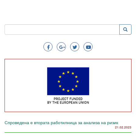
Пребарување
Преба
Search
Спроведена е втората работилница за анализа на ризик
21.02.2023