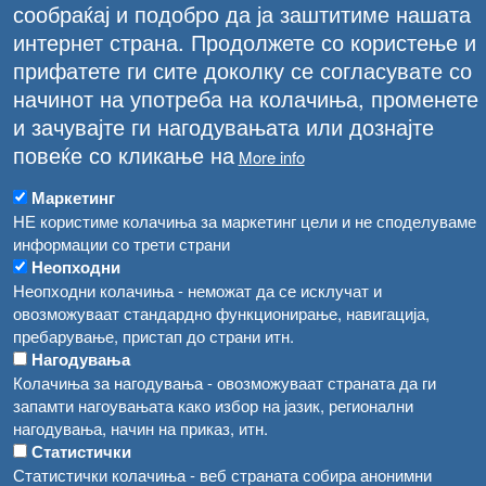
сообраќај и подобро да ја заштитиме нашата
интернет страна. Продолжете со користење и
прифатете ги сите доколку се согласувате со
начинот на употреба на колачиња, променете
и зачувајте ги нагодувањата или дознајте
повеќе со кликање на
More info
Маркетинг
НЕ користиме колачиња за маркетинг цели и не споделуваме
информации со трети страни
Неопходни
Неопходни колачиња - неможат да се исклучат и
овозможуваат стандардно функционирање, навигација,
пребарување, пристап до страни итн.
Нагодувања
Колачиња за нагодувања - овозможуваат страната да ги
ПОДОБРЕНА КОНТРОЛА НА БОЛЕСТИ КАЈ
запамти нагоувањата како избор на јазик, регионални
ЖИВОТНИТЕ И ИМПЛЕМЕНТАЦИЈА НА
нагодувања, начин на приказ, итн.
СИСТЕМОТ ЗА БЕЗБЕДНОСТ НА ХРАНА
Статистички
Статистички колачиња - веб страната собира анонимни