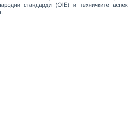
народни стандарди (OIE) и техничките аспек
а.