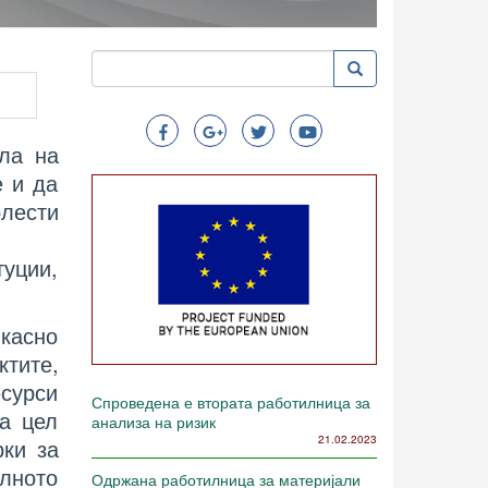
Пребарување
Пребарување
Search
ла на
е и да
лести
туции,
икасно
ктите,
есурси
Спроведена е втората работилница за
а цел
анализа на ризик
21.02.2023
рки за
алното
Одржана работилница за материјали