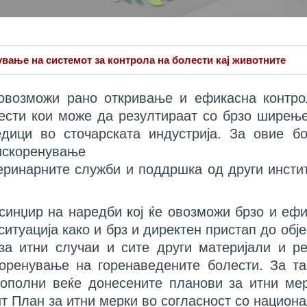
вање на системот за контрола на болести кај животните
 овозможи рано откривање и ефикасна контро
ести кои може да резултираат со брзо ширењ
дици во сточарската индустрија. За овие бо
 искоренување
теринарните служби и поддршка од други инсти
синџир на наредби кој ќе овозможи брзо и еф
туација како и брз и директен пристап до обје
за итни случаи и сите други материјали и р
оренување на горенаведените болести. За та
дополни веќе донесените планови за итни ме
т План за итни мерки во согласност со национ