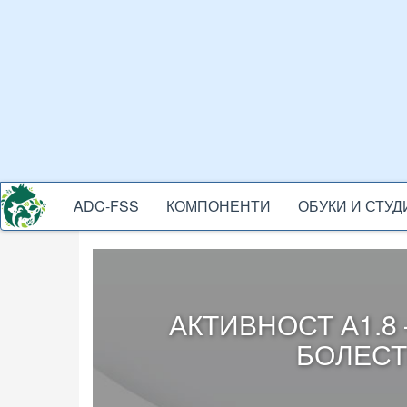
Skip
to
main
content
ADC-FSS
КОМПОНЕНТИ
ОБУКИ И СТУ
ADC-
MENU
АКТИВНОСТ А1.8
БОЛЕСТ