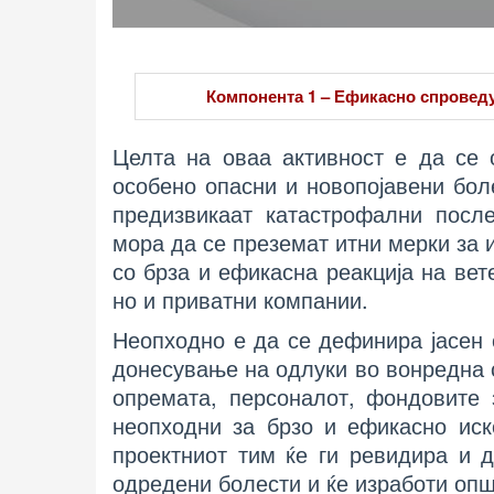
Компонента 1 – Ефикасно спроведу
Целта на оваа активност е да се
особено опасни и новопојавени бол
предизвикаат катастрофални после
мора да се преземат итни мерки за
со брза и ефикасна реакција на ве
но и приватни компании.
Неопходно е да се дефинира јасен 
донесување на одлуки во вонредна си
опремата, персоналот, фондовите 
неопходни за брзо и ефикасно иск
проектниот тим ќе ги ревидира и 
одредени болести и ќе изработи опш