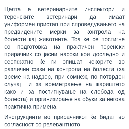
Целта е ветеринарните инспектори и
теренските ветеринари да имаат
униформен пристап при спроведувањето на
предвидените мерки за контрола на
болести кај животните. Тоа ќе се постигне
со подготовка на практичен теренски
прирачник со јасни насоки кои доследно и
сеопфатно ќе ги опишат чекорите во
различни фази на контрола на болеста (за
време на надзор, при сомнеж, по потврден
случај и за времетраење на жариштето
како и за постигнување на слобода од
болеста) и организирање на обуки за негова
практична примена.
Инструкциите во прирачникот ќе бидат во
согласност со релевантното