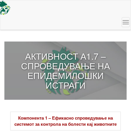
Skip
to
main
content
To
na
АКТИВНОСТ А1.7 –
СПРОВЕДУВАЊЕ НА
ЕПИДЕМИЛОШКИ
ИСТРАГИ
Компонента 1 – Ефикасно спроведување на
системот за контрола на болести кај животните