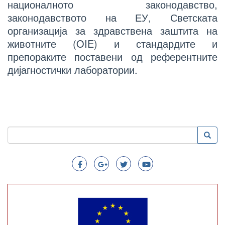
националното законодавство,
законодавството на ЕУ, Светската
организација за здравствена заштита на
животните (OIE) и стандардите и
препораките поставени од референтните
дијагностички лаборатории.
Пребарување
Преба
Search