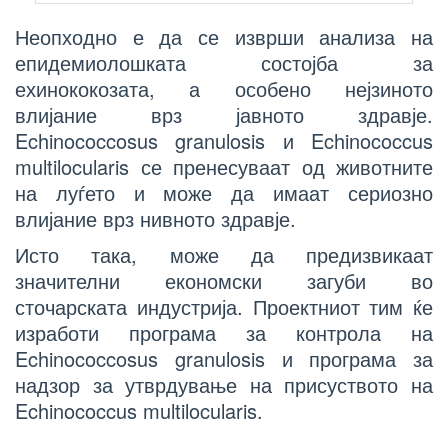
Неопходно е да се изврши анализа на
епидемиолошката состојба за
ехинококозата, а особено нејзиното
влијание врз јавното здравје.
Echinococcosus granulosis и Echinococcus
multilocularis се пренесуваат од животните
на луѓето и може да имаат сериозно
влијание врз нивното здравје.
Исто така, може да предизвикаат
значителни економски загуби во
сточарската индустрија. Проектниот тим ќе
изработи програма за контрола на
Echinococcosus granulosis и програма за
надзор за утврдување на присуството на
Echinococcus multilocularis.