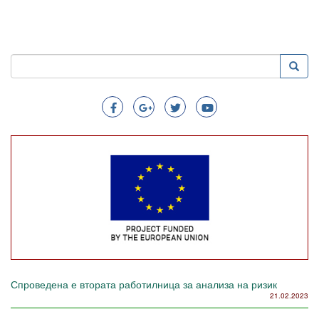
Пребарување
Преба
Search
Спроведена е втората работилница за анализа на ризик
21.02.2023