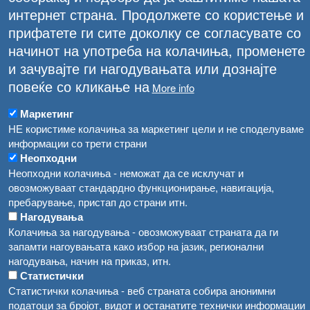
интернет страна. Продолжете со користење и
прифатете ги сите доколку се согласувате со
начинот на употреба на колачиња, променете
и зачувајте ги нагодувањата или дознајте
повеќе со кликање на
More info
Маркетинг
НЕ користиме колачиња за маркетинг цели и не споделуваме
информации со трети страни
Неопходни
Неопходни колачиња - неможат да се исклучат и
овозможуваат стандардно функционирање, навигација,
пребарување, пристап до страни итн.
Нагодувања
Колачиња за нагодувања - овозможуваат страната да ги
ПОДОБРЕНА КОНТРОЛА НА БОЛЕСТИ КАЈ
запамти нагоувањата како избор на јазик, регионални
ЖИВОТНИТЕ И ИМПЛЕМЕНТАЦИЈА НА
нагодувања, начин на приказ, итн.
СИСТЕМОТ ЗА БЕЗБЕДНОСТ НА ХРАНА
Статистички
Статистички колачиња - веб страната собира анонимни
податоци за бројот, видот и останатите технички информации