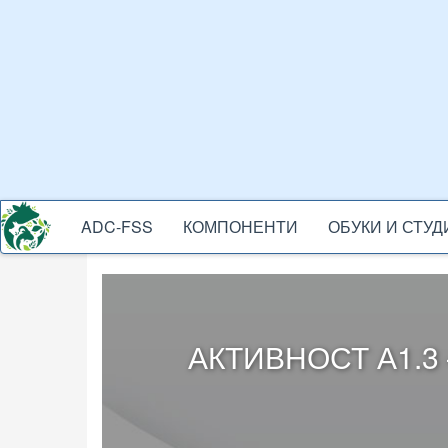
Skip
to
main
content
ADC-FSS
КОМПОНЕНТИ
ОБУКИ И СТУ
ADC-
MENU
АКТИВНОСТ А1.3