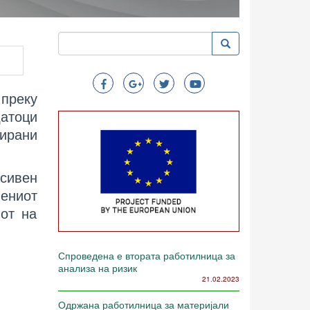
Пребарување
Пребарување
Search
 преку
датоци
ирани
асивен
ениот
нот на
Спроведена е втората работилница за
анализа на ризик
21.02.2023
Одржана работилница за материјали