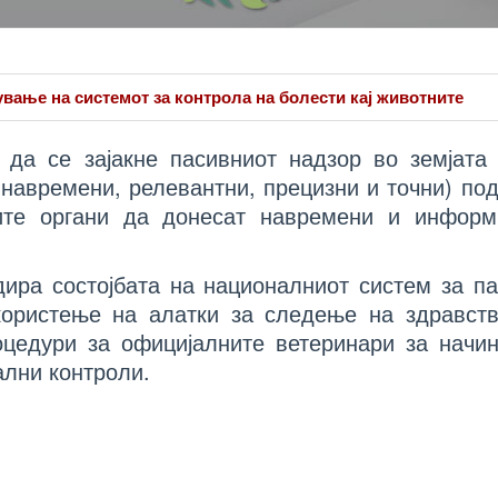
вање на системот за контрола на болести кај животните
 да се зајакне пасивниот надзор во земјата
навремени, релевантни, прецизни и точни) по
те органи да донесат навремени и информ
дира состојбата на националниот систем за п
користење на алатки за следење на здравств
оцедури за официјалните ветеринари за начи
лни контроли.