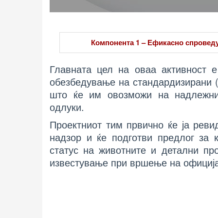
Компонента 1 – Ефикасно спроведу
Главната цел на оваа активност е
обезбедување на стандардизирани (
што ќе им овозможи на надлежни
одлуки.
Проектниот тим првично ќе ја реви
надзор и ќе подготви предлог за 
статус на животните и детални пр
известување при вршење на официја