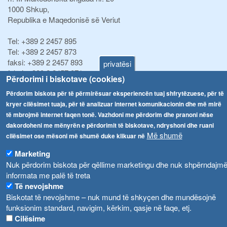
1000 Shkup,
Republika e Maqedonisë së Veriut
Tel:
+389 2 2457 895
Tel:
+389 2 2457 873
faksi:
+389 2 2457 893
privatësi
faksi:
+389 2 2457 871
Përdorimi i biskotave (cookies)
info@fva.gov.mk
Përdorim biskota për të përmirësuar eksperiencën tuaj shfrytëzuese, për të
kryer cilësimet tuaja, për të analizuar internet komunikacionin dhe më mirë
Njoftime
Navigimi
të mbrojmë internet faqen tonë. Vazhdoni me përdorim dhe pranoni nëse
Република Бугарија ги засили официјалните контроли при увоз на свежо овошје и зеленчук
dakordoheni me mënyrën e përdorimit të biskotave, ndryshoni dhe ruani
Arkivi
Më shumë
cilësimet ose mësoni më shumë duke klikuar në
Високите температури ризик од труење со храна, опасни се и за животните
Regjistrat
Marketing
Formularë
Водата во Гостивар може да се користи како техничка, продолжува испораката на флаширана вода
Nuk përdorim biskota për qëllime marketingu dhe nuk shpërndajm
Ndalesa
informata me palë të treta
Во Гостивар спроведени 70 вонредни контроли
Të nevojshme
Shpalljet
Biskotat të nevojshme – nuk mund të shkyçen dhe mundësojnë
Забраната за водата во Гостивар останува на сила, операторите да користат само технички безбедна вода
funksionim standard, navigim, kërkim, qasje në faqe, etj.
Cilësime