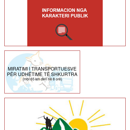
MIRATIMI I TRANSPORTUESVE
PËR UDHËTIME TË SHKURTRA
(mbi 65 km deri në 8 orë)