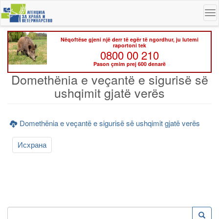
Skip
To
to
na
main
content
Nëqoftëse gjeni një derr të egër të ngordhur, ju lutemi
raportoni tek
0800 00 210
Pason çmim prej 600 denarë
Domethënia e veçantë e sigurisë së
ushqimit gjatë verës
Domethënia e veçantë e sigurisë së ushqimit gjatë verës
Исхрана
Kërko
Kërko