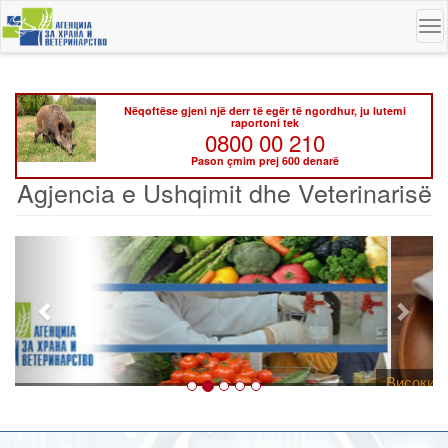
Skip
To
to
na
main
content
Nëqoftëse gjeni një derr të egër të ngordhur, ju lutemi
raportoni tek
0800 00 210
Pason çmim prej 600 denarë
Agjencia e Ushqimit dhe Veterinarisë
Previous
Next
Високите температури ризик од труење со храна, опасни се и
за животните