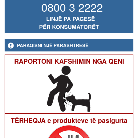
0800 3 2222
LINJË PA PAGESË
PËR KONSUMATORËT
PARAQISNI NJË PARASHTRESË
RAPORTONI KAFSHIMIN NGA QENI
TËRHEQJA e produkteve të pasigurta