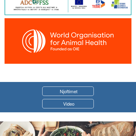
Njoftimet
Video