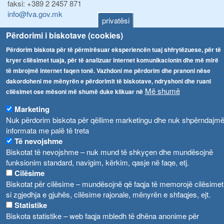
faksi:
+389 2 2457 871
info@fva.gov.mk
privatësi
Përdorimi i biskotave (cookies)
Njoftime
Navigimi
Përdorim biskota për të përmirësuar eksperiencën tuaj shfrytëzuese, për të
Република Бугарија ги засили официјалните контроли при увоз на свежо овошје и зеленчук
Arkivi
kryer cilësimet tuaja, për të analizuar internet komunikacionin dhe më mirë
Високите температури ризик од труење со храна, опасни се и за животните
të mbrojmë internet faqen tonë. Vazhdoni me përdorim dhe pranoni nëse
Regjistrat
dakordoheni me mënyrën e përdorimit të biskotave, ndryshoni dhe ruani
Formularë
Водата во Гостивар може да се користи како техничка, продолжува испораката на флаширана вода
Më shumë
cilësimet ose mësoni më shumë duke klikuar në
Ndalesa
Marketing
Во Гостивар спроведени 70 вонредни контроли
Shpalljet
Nuk përdorim biskota për qëllime marketingu dhe nuk shpërndajm
Забраната за водата во Гостивар останува на сила, операторите да користат само технички безбедна вода
informata me palë të treta
Të nevojshme
Biskotat të nevojshme – nuk mund të shkyçen dhe mundësojnë
funksionim standard, navigim, kërkim, qasje në faqe, etj.
Cilësime
Biskotat për cilësime – mundësojnë që faqja të memorojë cilësimet
si zgjedhja e gjuhës, cilësime rajonale, mënyrën e shfaqjes, ejt.
Statistike
Biskota statistike – web faqja mbledh të dhëna anonime për