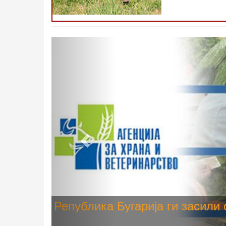
Претходно
Високите температури ризик од
животните