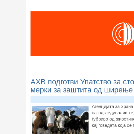
АХВ подготви Упатство за ст
мерки за заштита од ширење 
Агенцијата за храна
на одгледувалиште,
ѓубриво од животин
кај говедата која с