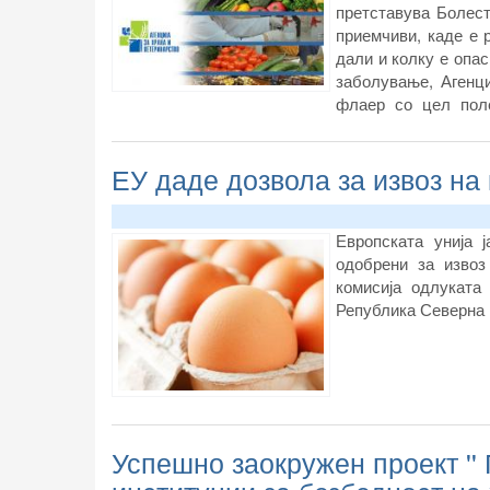
претставува Болест
приемчиви, каде е р
дали и колку е опас
заболување, Агенци
флаер со цел по
навремено преземањ
ЕУ даде дозвола за извоз на 
Европската унија 
одобрени за извоз
комисија одлуката
Република Северна 
Успешно заокружен проект ''