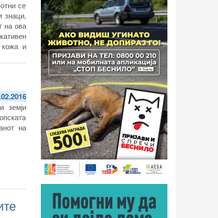
вотни се
и знаци,
т на ова
кативен
 кожа и
.02.2016
и земји
опската
анот на
ите