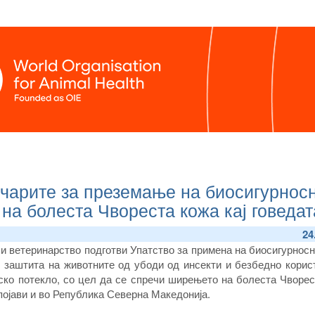
очарите за преземање на биосигурнос
на болеста Чвореста кожа кај говедат
24
 и ветеринарство подготви Упатство за примена на биосигурнос
 заштита на животните од убоди од инсекти и безбедно корис
ско потекло, со цел да се спречи ширењето на болеста Чворес
е појави и во Република Северна Македонија.