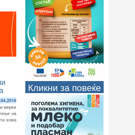
ни
Кликни за повеќе
а
.04.2016
ни мерки
тење на
та кожа