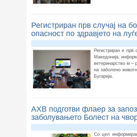
Регистриран прв случај на бо
опасност по здравјето на луѓ
Регистриран е прв 
Македонија, информ
ветеринарство м – 
на заболено животн
Бугарија.
АХВ подготви флаер за запо
заболувањето Болест на чво
Со цел информирањ