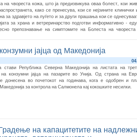
а на чвореста кожа, што ја предизвикува оваа болест, кои жи
аспространета, како се пренесува, кои се нејзините клинички 
на за здравјето на луѓето и за други прашања кои се однесуваа
јата за храна и ветреринарство подготви информативно - еду
лесно
препознавање на симптомите на Болеста на чвореста
е на потребните меерки за превенција и заштита.
конзумни јајца од Македонија
04
ја стави Република Северна Македонија на листата на трет
 на конзумни јајца на пазарите во Унија. Од страна на Евр
 е донесена во почетокот на годинава, кога е одобрен и пл
Македонија за контрола на Салмонела кај кокошките несилки.
 Градење на капацитетите на надлежн