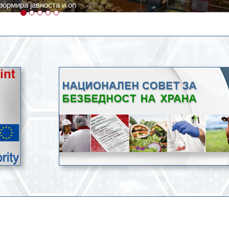
ратури, кое според метеоролозите во одредени региони ќе дости
ење со храна.