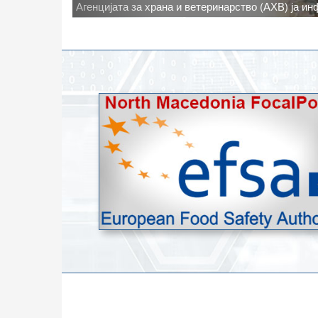
Новото најавено зголемување на дневните темпе
степени, ги зголемува ризиците од појава на тру