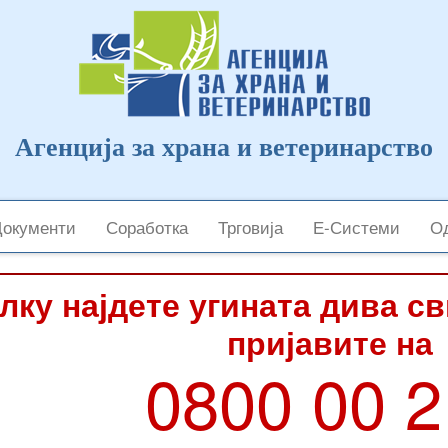
Агенција за храна и ветеринарство
Документи
Соработка
Трговија
Е-Системи
Од
лку најдете угината дива с
пријавите на
0800 00 