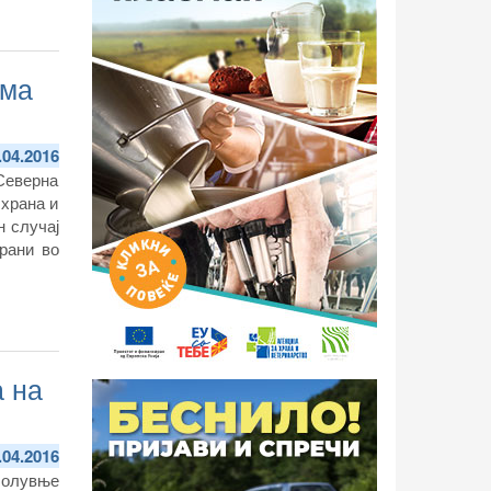
ема
.04.2016
 Северна
 храна и
н случај
рани во
а на
.04.2016
болувње