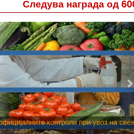
Следува награда од 60
 труење со храна, опасни се и за