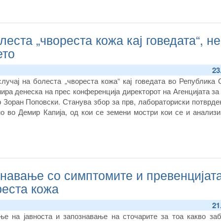
леста „чвореста кожа кај говедата“, н
ето
23
случај на болеста „чвореста кожа“ кај говедата во Република
ира денеска на прес конференција директорот на Агенцијата за
р Зоран Поповски. Станува збор за прв, лабораториски потврде
о во Демир Капија, од кои се земени мостри кои се и анализи
знавање со симптомите и превенцијат
реста кожа
21
е на јавноста и запознавање на сточарите за тоа какво за