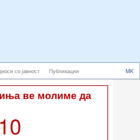
Select
носи со јавност
Публикации
your
langu
виња ве молиме да
210