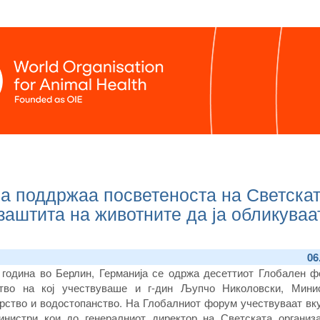
ја поддржаа посветеноста на Светска
заштита на животните да ја обликуваа
06
 година во Берлин, Германија се одржа десеттиот Глобален ф
ство на кој учествуваше и г-дин Љупчо Николовски, Мини
рство и водостопанство. На Глобалниот форум учествуваат вку
инистри кои до генералниот директор на Светската организа