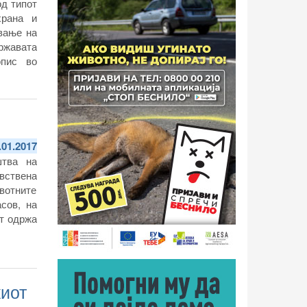
од типот
храна и
вање на
државата
опис во
.01.2017
штва на
вствена
вотните
сов, на
от одржа
киот