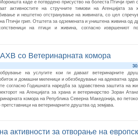
Мороишта каде е потврдено присуство на болеста Птичји грип 
аат активностите на стручните тимови на Агенцијата за 
убивање и нештетно отстранување на живината, со цел спречу
на Птичји грип. Отштета за одземената и уништена живина од 
сопственици на птици и живина, согласно извршениот п
 АХВ со Ветеринарната комора
30
обрување на услугите кои ги даваат ветеринарните дру
обиток и домашни миленици и обезбедување на адекватна здра
те согласно Годишната наредба за здравствена заштита на жи
ректорот на Агенцијата за храна и ветеринарство Зоран Атана
еринарната комора на Република Северна Македонија, во петок
 претставници на ветеринарните друштва од земјава.
на активности за отворање на европс