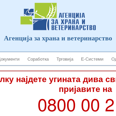
Агенција за храна и ветеринарство
Документи
Соработка
Трговија
Е-Системи
Од
лку најдете угината дива с
пријавите на
0800 00 