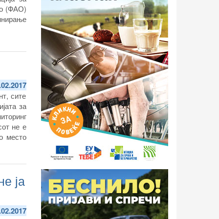
во (ФАО)
инирање
.02.2017
т, сите
ијата за
ниторинг
сот не е
о место
е ја
.02.2017