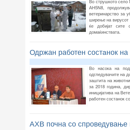
Во струшкото село 
АH5N8, продолжув
ветеринарство за 
ширење на вирусот 
ќе добијат сите 
домаќинствата.
Одржан работен состaнок на
Во насока на под
одгледувачите на д
заштита на животни
за 2018 година, ди
иницијатива на Вет
работен состанок со
АХВ почна со спроведување 