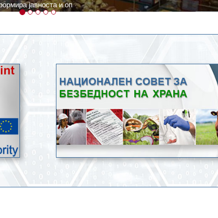
ратури, кое според метеоролозите во одредени региони ќе дости
ење со храна.