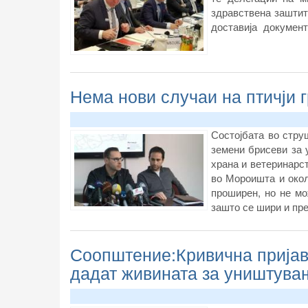
здравствена заштит
доставија докумен
иднината на поодрж
Нема нови случаи на птичји г
Состојбата во стру
земени брисеви за у
храна и ветеринарс
во Мороишта и окол
проширен, но не мо
зашто се шири и пре
Соопштение:Кривична пријава
дадат живината за уништува