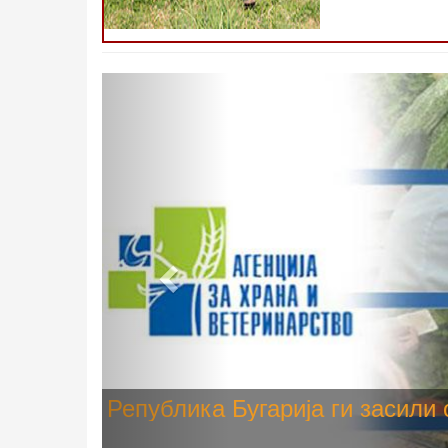
Претходно
Високите температури ризик од
животните