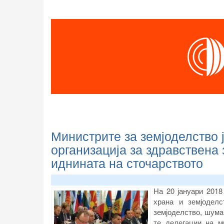
Министрите за земјоделство 
организација за здравствена 
иднината на сточарството
На 20 јануари 2018
храна и земјодел
земјоделство, шума
те делегации на м