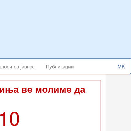
Select
носи со јавност
Публикации
your
langu
виња ве молиме да
210