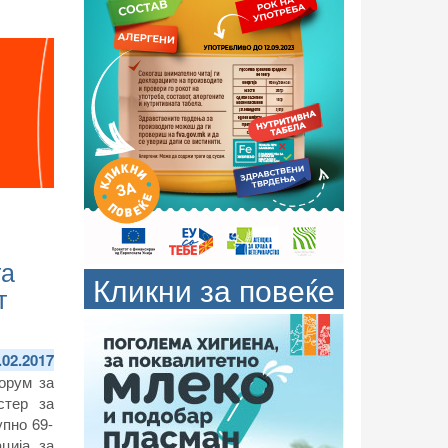
та
Кликни за повеќе
т
.02.2017
орум за
стер за
пно 69-
ција за