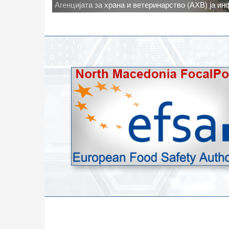
Новото најавено зголемување на дневните темпе
степени, ги зголемува ризиците од појава на тру