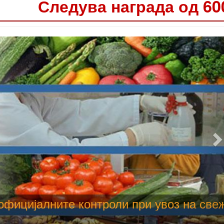
Следува награда од 60
 труење со храна, опасни се и за