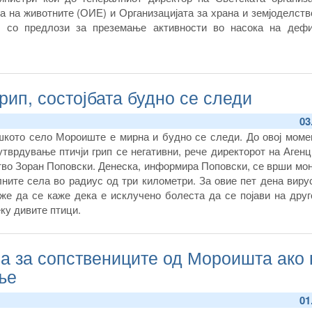
а на животните (ОИЕ) и Организацијата за храна и земјоделст
т со предлози за преземање активности во насока на деф
ливо, одговорно и ефикасно сточарско производство.
рип, состојбата будно се следи
03
шкото село Мороиште е мирна и будно се следи. До овој момен
тврдување птичји грип се негативни, рече директорот на Агенц
тво Зоран Поповски. Денеска, информира Поповски, се врши мо
ните села во радиус од три километри. За овие пет дена виру
же да се каже дека е исклучено болеста да се појави на друг
ку дивите птици.
 за сопствениците од Мороишта ако н
ње
01