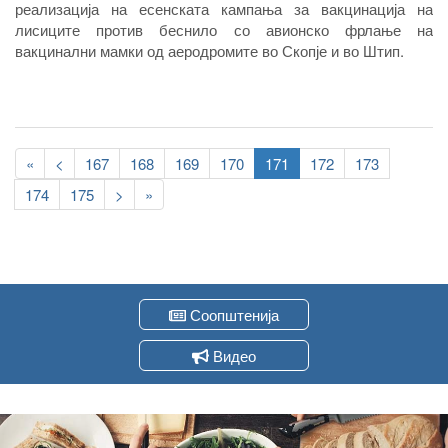
реализација на есенската кампања за вакцинација на
Украина и Русија.
лисиците против беснило со авионско фрлање на
вакцинални мамки од аеродромите во Скопје и во Штип.
Pagination
First
«
Previous
<
Page
167
Page
168
Page
169
Page
170
Current
171
Page
172
Page
173
page
page
page
Page
174
Page
175
Следна
>
Last
»
страна
page
Соопштенија
Видео