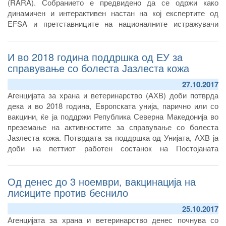
(RARA). Собранието е предвидено да се одржи како
динамичен и интерактивен настан на кој експертите од
EFSA и претставниците на националните истражувачи
институции ќе имаат можност да дискутирааат на тема
“Проценка на ризик во однос на безбедност на храната” и
И во 2018 година поддршка од ЕУ за
учесниците ќе имаат можност своите идеи да ги претстават
во вид на постер или кратка презентација.
справување со болеста Јазлеста кожа
27.10.2017
Агенцијата за храна и ветеринарство (АХВ) доби потврда
дека и во 2018 година, Европската унија, парично или со
вакцини, ќе ја поддржи Република Северна Македонија во
преземање на активностите за справување со болеста
Јазлеста кожа. Потврдата за поддршка од Унијата, АХВ ја
доби на петтиот работен состанок на Постојаната
експертска група за Јазлеста кожа за Југоисточна Европа,
кој минатата недела се одржа во Будва, Република Црна
Од денес до 3 ноември, вакцинација на
Гора на кој присуствуваа експерти од Светската
организација за здравствена заштита на животните – ОИЕ,
лисиците против беснило
oрганизацијата за земјоделство и храна при Обединетите
25.10.2017
Нации – ФАО, сите земји од регионот, земји членки на ЕУ
Агенцијата за храна и ветеринарство денес почнува со
кои граничат со регионот, како и претставници од Турција,