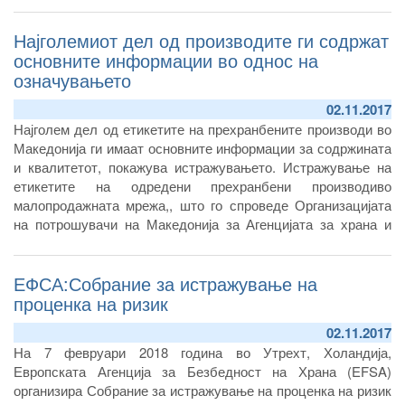
Најголемиот дел од производите ги содржат
основните информации во однос на
означувањето
02.11.2017
Најголем дел од етикетите на прехранбените производи во
Македонија ги имаат основните информации за содржината
и квалитетот, покажува истражувањето. Истражување на
етикетите на одредени прехранбени производиво
малопродажната мрежа,, што го спроведе Организацијата
на потрошувачи на Македонија за Агенцијата за храна и
ветеринарство во рамки на владината Програма за заштита
на потрошувачите за 2017/2018 година.
ЕФСА:Собрание за истражување на
проценка на ризик
02.11.2017
На 7 февруари 2018 година во Утрехт, Холандија,
Европската Агенција за Безбедност на Храна (EFSA)
организира Собрание за истражување на проценка на ризик