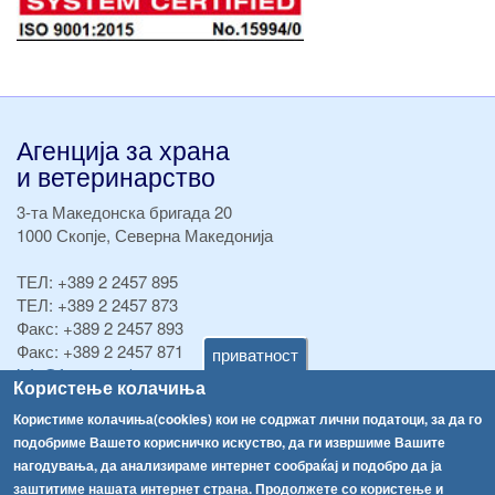
Агенција за храна
и ветеринарство
3-та Македонска бригада 20
1000 Скопје, Северна Македонија
ТЕЛ:
+389 2 2457 895
ТЕЛ:
+389 2 2457 873
Факс:
+389 2 2457 893
Факс:
+389 2 2457 871
приватност
info@fva.gov.mk
Користење колачиња
[АХВ-претходна страна]
Користиме колачиња(cookies) кои не содржат лични податоци, за да го
подобриме Вашето корисничко искуство, да ги извршиме Вашите
Соопштенија
Навигација
нагодувања, да анализираме интернет сообраќај и подобро да ја
Република Бугарија ги засили официјалните контроли при увоз на свежо овошје и зеленчук
заштитиме нашата интернет страна. Продолжете со користење и
Архива