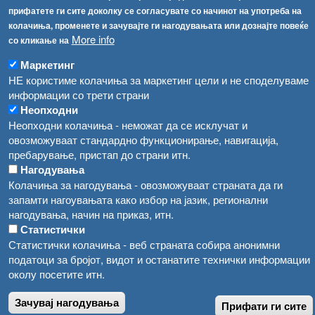
прифатете ги сите доколку се согласувате со начинот на употреба на
Високите температури ризик од труење со храна, опасни се и за животните
Регистри
колачиња, променете и зачувајте ги нагодувањата или дознајте повеќе
More info
со кликање на
Обрасци
Водата во Гостивар може да се користи како техничка, продолжува испораката на флаширана вода
Забрани
Маркетинг
Во Гостивар спроведени 70 вонредни контроли
НЕ користиме колачиња за маркетинг цели и не споделуваме
Огласи
информации со трети страни
Забраната за водата во Гостивар останува на сила, операторите да користат само технички безбедна вода
Неопходни
Неопходни колачиња - неможат да се исклучат и
овозможуваат стандардно функционирање, навигација,
пребарување, пристап до страни итн.
Нагодувања
Колачиња за нагодувања - овозможуваат страната да ги
запамти нагоувањата како избор на јазик, регионални
нагодувања, начин на приказ, итн.
Статистички
Статистички колачиња - веб страната собира анонимни
податоци за бројот, видот и останатите технички информации
околу посетите итн.
Зачувај нагодувања
Прифати ги сите