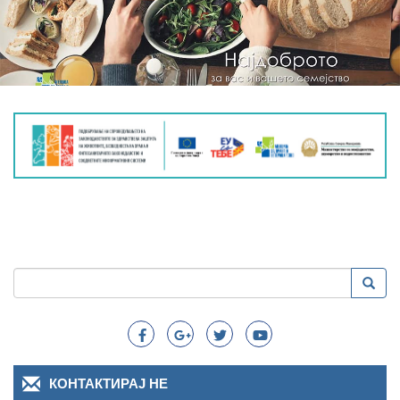
Пребарување
Преба
Search
КОНТАКТИРАЈ НЕ