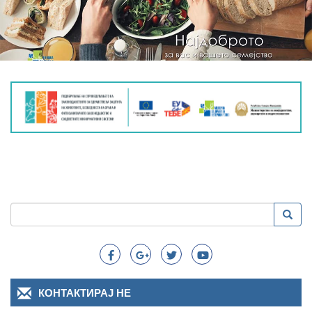
Пребарување
Преба
Search
КОНТАКТИРАЈ НЕ