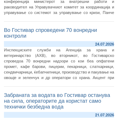
конференција министерот за внатрешни работи и
раководител на Управувачкиот комитет за координација и
управување со системот за управување со кризи, Панче
Тошковски.
Според него, сè уште не немало потврда согласно
Во Гостивар спроведени 70 вонредни
мерењата дека може да се користи за пиење, ниту пак за
контроли
подготвување храна.
24.07.2026
Инспекциските служби на Агенција за храна и
ветеринарство (АХВ), во вторникот, во Гостиварско
спроведоа 70 вонредни надзори со кои беа опфатени
промет, кафе барови, пицерии, пекарници, слаткарници,
сендвичарници, ќебапчилници, производство и пакување на
овошје и зеленчук и др оператори со храна. Акцент при
контролите беше ставен на утврдување дали операторите
од овој регион ја почитуваат донесената забрана на АХВ за
Забраната за водата во Гостивар останува
употреба на водата од гостиварскиот водоснабдителен
систем.
на сила, операторите да користат само
технички безбедна вода
21.07.2026