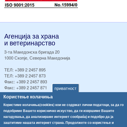
Агенција за храна
и ветеринарство
3-та Македонска бригада 20
1000 Скопје, Северна Македонија
ТЕЛ:
+389 2 2457 895
ТЕЛ:
+389 2 2457 873
Факс:
+389 2 2457 893
Факс:
+389 2 2457 871
приватност
info@fva.gov.mk
Користење колачиња
Користиме колачиња(cookies) кои не содржат лични податоци, за да го
[АХВ-претходна страна]
подобриме Вашето корисничко искуство, да ги извршиме Вашите
Соопштенија
Навигација
нагодувања, да анализираме интернет сообраќај и подобро да ја
Република Бугарија ги засили официјалните контроли при увоз на свежо овошје и зеленчук
заштитиме нашата интернет страна. Продолжете со користење и
Архива