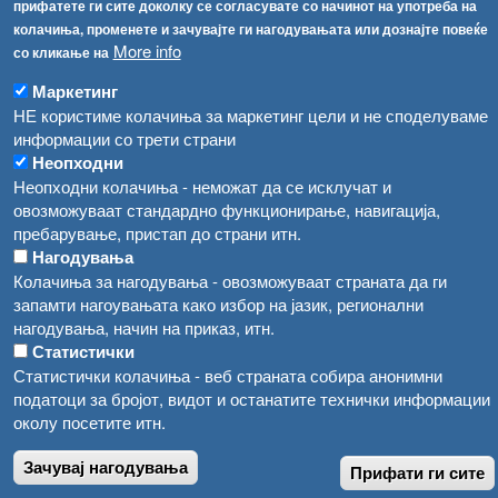
прифатете ги сите доколку се согласувате со начинот на употреба на
Високите температури ризик од труење со храна, опасни се и за животните
Регистри
колачиња, променете и зачувајте ги нагодувањата или дознајте повеќе
More info
со кликање на
Обрасци
Водата во Гостивар може да се користи како техничка, продолжува испораката на флаширана вода
Забрани
Маркетинг
Во Гостивар спроведени 70 вонредни контроли
НЕ користиме колачиња за маркетинг цели и не споделуваме
Огласи
информации со трети страни
Забраната за водата во Гостивар останува на сила, операторите да користат само технички безбедна вода
Неопходни
Неопходни колачиња - неможат да се исклучат и
овозможуваат стандардно функционирање, навигација,
пребарување, пристап до страни итн.
Нагодувања
Колачиња за нагодувања - овозможуваат страната да ги
запамти нагоувањата како избор на јазик, регионални
нагодувања, начин на приказ, итн.
Статистички
Статистички колачиња - веб страната собира анонимни
податоци за бројот, видот и останатите технички информации
околу посетите итн.
Зачувај нагодувања
Прифати ги сите