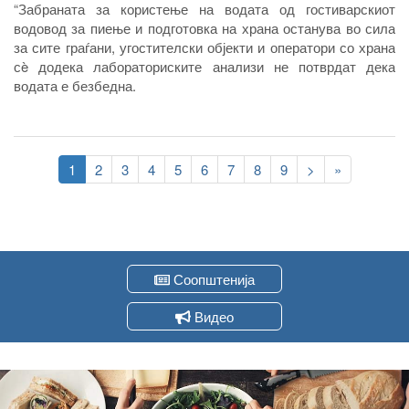
“Забраната за користење на водата од гостиварскиот
водовод за пиење и подготовка на храна останува во сила
за сите граѓани, угостителски објекти и оператори со храна
сè додека лабораториските анализи не потврдат дека
водата е безбедна
.
Pagination
Current
1
Page
2
Page
3
Page
4
Page
5
Page
6
Page
7
Page
8
Page
9
Следна
>
Last
»
page
страна
page
Соопштенија
Видео