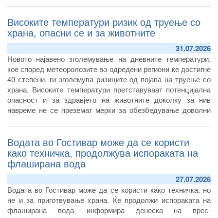
Високите температури ризик од труење со
храна, опасни се и за животните
31.07.2026
Новото најавено зголемување на дневните температури,
кое според метеоролозите во одредени региони ќе достигне
40 степени, ги зголемува ризиците од појава на труење со
храна. Високите температури претставуваат потенцијална
опасност и за здравјето на животните доколку за нив
навреме не се преземат мерки за обезбедување доволни
количини безбедна храна и вода за пиење.
Водата во Гостивар може да се користи
како техничка, продолжува испораката на
флаширана вода
27.07.2026
Водата во Гостивар може да се користи како техничка, но
не и за приготвување храна. Ќе продолжи испораката на
флаширана вода, информира денеска на прес-