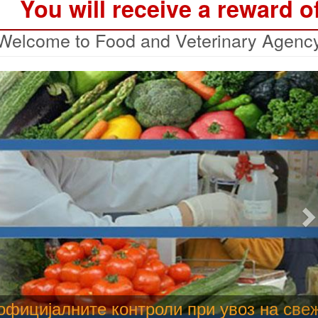
You will receive a reward o
Welcome to Food and Veterinary Agenc
N
 труење со храна, опасни се и за