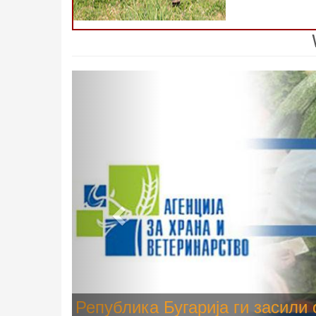
Previous
Високите температури ризик од