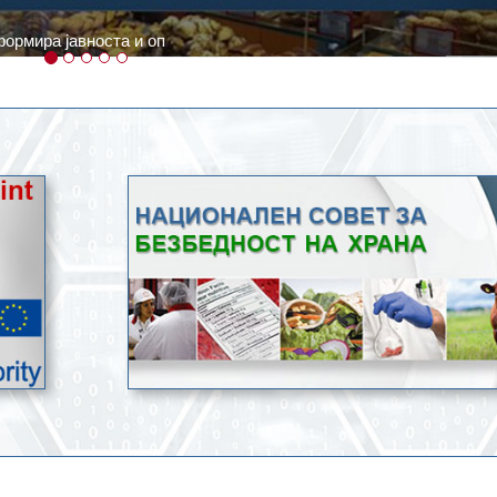
ратури, кое според метеоролозите во одредени региони ќе дости
ење со храна.