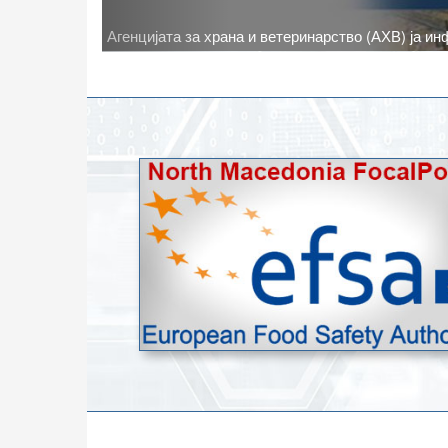
животните
Новото најавено зголемување на дневните темпе
степени, ги зголемува ризиците од појава на тру