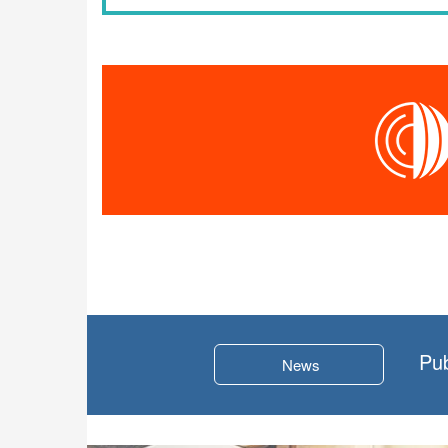
Pub
News