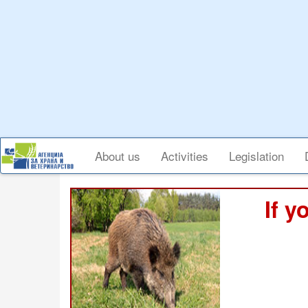
Skip
to
main
content
Main
About us
Activities
Legislation
navigation
If y