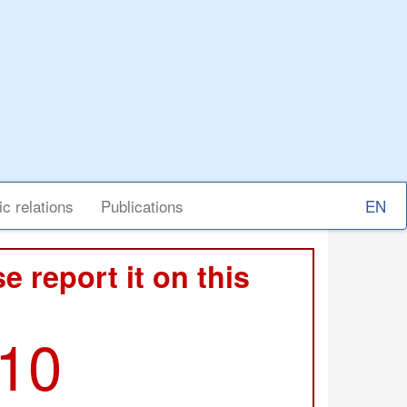
Select
ic relations
Publications
your
langu
e report it on this
210