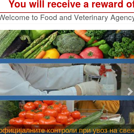
You will receive a reward o
Welcome to Food and Veterinary Agenc
N
 труење со храна, опасни се и за