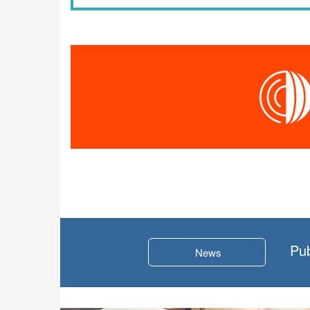
Pub
News