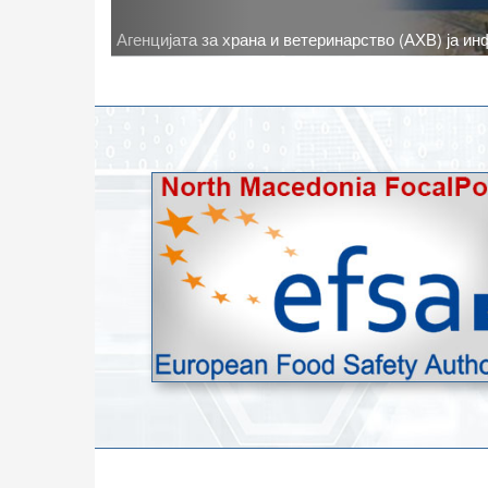
животните
Новото најавено зголемување на дневните темпе
степени, ги зголемува ризиците од појава на тру