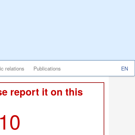
Select
ic relations
Publications
your
langu
e report it on this
210