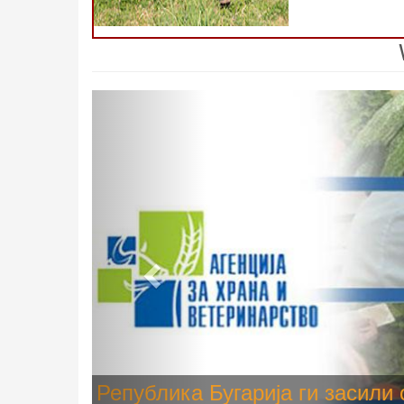
Previous
Високите температури ризик од