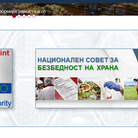
ратури, кое според метеоролозите во одредени региони ќе дости
ење со храна.