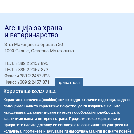
Агенција за храна
и ветеринарство
3-та Македонска бригада 20
1000 Скопје, Северна Македонија
ТЕЛ:
+389 2 2457 895
ТЕЛ:
+389 2 2457 873
Факс:
+389 2 2457 893
Факс:
+389 2 2457 871
приватност
info@fva.gov.mk
Користење колачиња
Користиме колачиња(cookies) кои не содржат лични податоци, за да го
[АХВ-претходна страна]
подобриме Вашето корисничко искуство, да ги извршиме Вашите
Соопштенија
Навигација
нагодувања, да анализираме интернет сообраќај и подобро да ја
Република Бугарија ги засили официјалните контроли при увоз на свежо овошје и зеленчук
заштитиме нашата интернет страна. Продолжете со користење и
Архива
прифатете ги сите доколку се согласувате со начинот на употреба на
Високите температури ризик од труење со храна, опасни се и за животните
Регистри
колачиња, променете и зачувајте ги нагодувањата или дознајте повеќе