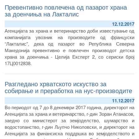
Превентивно повлечена од пазарот храна
за доенчиња на Лакталис
12.12.2017
Агенцијата за храна и ветеринарство доби известување од
компанијата увозник на производите од француски
“Лакталис”, дека од пазарот во Република Северна
Македонија превентивно е повлечен производот детска
храна за доeнчиња - Целија Експерт 2, со сериски број
17Ц0012838.
Разгледано хрватското искуство за
собирање и преработка на нус-производите
11.12.2017
Во периодот од 7 до 8 декември 2017 година, директорот на
Агенцијата за храна и ветеринарство, г-дин Зоран Атанасов,
заедно со министерот за земјоделство, шумарство и
водостопанство, г-дин Љупчо Николовски, и директорот на
Агенцијата за финансиска поддршка во земјоделството и