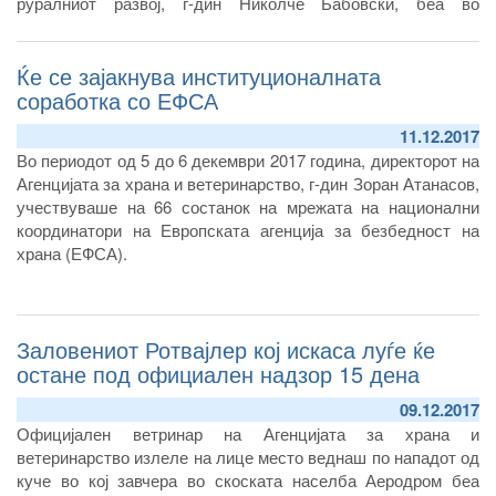
руралниот развој, г-дин Николче Бабовски, беа во
официјалната посета на Загреб, Република Хрватска.
Ќе се зајакнува институционалната
соработка со ЕФСА
11.12.2017
Во периодот од 5 до 6 декември 2017 година, директорот на
Агенцијата за храна и ветеринарство, г-дин Зоран Атанасов,
учествуваше на 66 состанок на мрежата на национални
координатори на Европската агенција за безбедност на
храна (ЕФСА).
Заловениот Ротвајлер кој искаса луѓе ќе
остане под официален надзор 15 дена
09.12.2017
Официјален ветринар на Агенцијата за храна и
ветеринарство излеле на лице место веднаш по нападот од
куче во кој завчера во скоската населба Аеродром беа