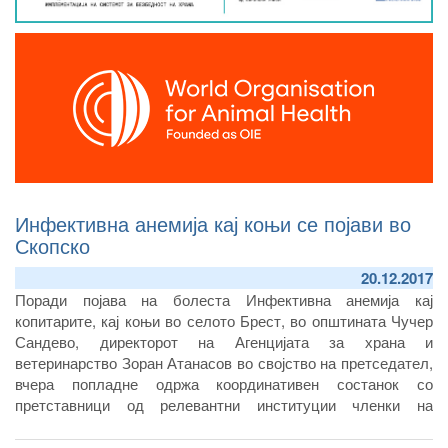
Инфективна анемија кај коњи се појави во
Скопско
20.12.2017
Поради појава на болеста Инфективна анемија кај
копитарите, кај коњи во селото Брест, во општината Чучер
Сандево, директорот на Агенцијата за храна и
ветеринарство Зоран Атанасов во својство на претседател,
вчера попладне одржа координативен состанок со
претставници од релевантни институции членки на
Националниот центар за контрола на болести.