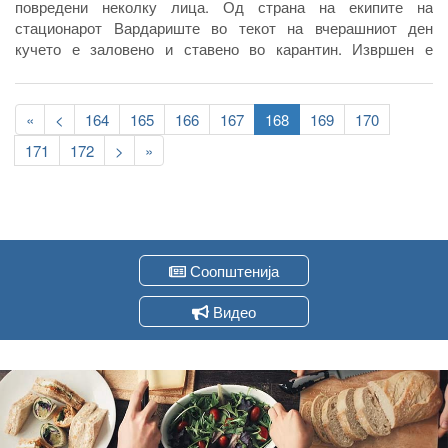
повредени неколку лица. Од страна на екипите на
стационарот Вардариште во текот на вчерашниот ден
кучето е заловено и ставено во карантин. Извршен е
клинички преглед на кучето и истото ќе остане под
официјалн надзор во наредниве 15 дена во кои ќе се следи
Pagination
неговото однесување и евентуалното појавување на знаци
First
«
Previous
<
Page
164
Page
165
Page
166
Page
167
Current
168
Page
169
Page
170
на болеста беснило.
page
page
page
Page
171
Page
172
Следна
>
Last
»
страна
page
Соопштенија
Видео