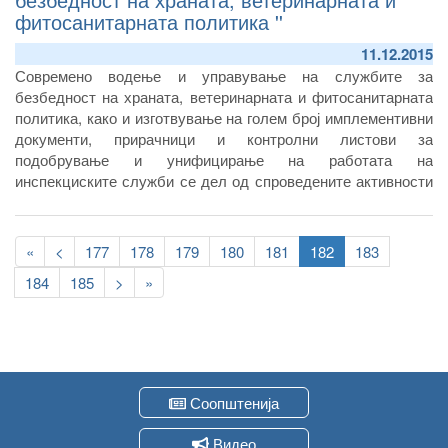
фитосанитарната политика ''
11.12.2015
Современо водење и управување на службите за
безбедност на храната, ветеринарната и фитосанитарната
политика, како и изготвување на голем број имплементивни
документи, прирачници и контролни листови за
подобрување и унифицирање на работата на
инспекциските служби се дел од спроведените активности
од проектот „Јакнење на институционалните капацитети за
безбедност на храната и фитосанитарната политика“.
Pagination
First
«
Previous
<
Page
177
Page
178
Page
179
Page
180
Page
181
Current
182
Page
183
page
page
page
Page
184
Page
185
Следна
>
Last
»
страна
page
Соопштенија
Видео