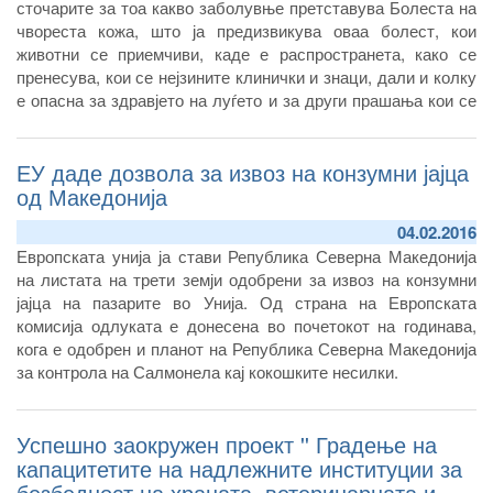
сточарите за тоа какво заболувње претставува Болеста на
чвореста кожа, што ја предизвикува оваа болест, кои
животни се приемчиви, каде е распространета, како се
пренесува, кои се нејзините клинички и знаци, дали и колку
е опасна за здравјето на луѓето и за други прашања кои се
однесуваат на ова заболување, Агенцијата за храна и
ветреринарство подготви информативно - едукативен
ЕУ даде дозвола за извоз на конзумни јајца
флаер со цел полесно
препознавање на симптомите на
Болеста на чвореста кожа и навремено преземање на
од Македонија
потребните меерки за превенција и заштита.
04.02.2016
Европската унија ја стави Република Северна Македонија
на листата на трети земји одобрени за извоз на конзумни
јајца на пазарите во Унија. Од страна на Европската
комисија одлуката е донесена во почетокот на годинава,
кога е одобрен и планот на Република Северна Македонија
за контрола на Салмонела кај кокошките несилки.
Успешно заокружен проект '' Градење на
капацитетите на надлежните институции за
безбедност на храната, ветеринарната и