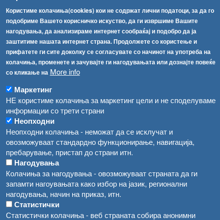
[АХВ-претходна страна]
Користиме колачиња(cookies) кои не содржат лични податоци, за да го
Соопштенија
Навигација
подобриме Вашето корисничко искуство, да ги извршиме Вашите
нагодувања, да анализираме интернет сообраќај и подобро да ја
Република Бугарија ги засили официјалните контроли при увоз на свежо овошје и зеленчук
Архива
заштитиме нашата интернет страна. Продолжете со користење и
прифатете ги сите доколку се согласувате со начинот на употреба на
Високите температури ризик од труење со храна, опасни се и за животните
Регистри
колачиња, променете и зачувајте ги нагодувањата или дознајте повеќе
More info
Обрасци
со кликање на
Водата во Гостивар може да се користи како техничка, продолжува испораката на флаширана вода
Забрани
Маркетинг
Во Гостивар спроведени 70 вонредни контроли
НЕ користиме колачиња за маркетинг цели и не споделуваме
Огласи
информации со трети страни
Забраната за водата во Гостивар останува на сила, операторите да користат само технички безбедна вода
Неопходни
Неопходни колачиња - неможат да се исклучат и
овозможуваат стандардно функционирање, навигација,
пребарување, пристап до страни итн.
Нагодувања
Колачиња за нагодувања - овозможуваат страната да ги
запамти нагоувањата како избор на јазик, регионални
нагодувања, начин на приказ, итн.
Статистички
Статистички колачиња - веб страната собира анонимни