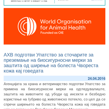
АХВ подготви Упатство за сточарите за
преземање на биосигурносни мерки за
заштита од ширење на болеста Чвореста
кожа кај говедата
24.04.2016
Агенцијата за храна и ветеринарство подготви Упатство за
примена на биосигурносни мерки на одгледувалиште,
заштита на животните од убоди од инсекти и безбедно
користење на ѓубриво од животинско потекло, со цел да се
спречи ширењето на болеста Чвореста кожа кај говедата