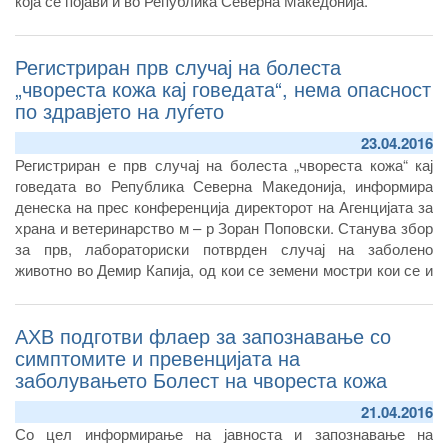
која се појави и во Република Северна Македонија.
Регистриран прв случај на болеста
„чвореста кожа кај говедата“, нема опасност
по здравјето на луѓето
23.04.2016
Регистриран е прв случај на болеста „чвореста кожа“ кај
говедата во Република Северна Македонија, информира
денеска на прес конференција директорот на Агенцијата за
храна и ветеринарство м – р Зоран Поповски. Станува збор
за прв, лабораториски потврден случај на заболено
животно во Демир Капија, од кои се земени мостри кои се и
анализирани во Бугарија.
АХВ подготви флаер за запознавање со
симптомите и превенцијата на
заболувањето Болест на чвореста кожа
21.04.2016
Со цел информирање на јавноста и запознавање на