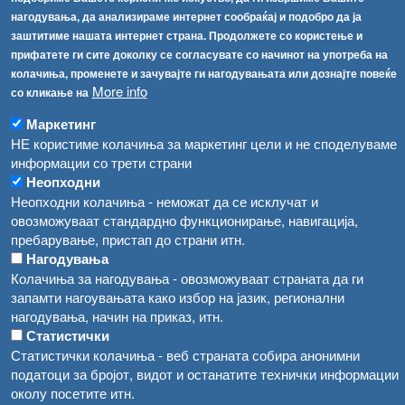
Соопштенија
Навигација
нагодувања, да анализираме интернет сообраќај и подобро да ја
Република Бугарија ги засили официјалните контроли при увоз на свежо овошје и зеленчук
заштитиме нашата интернет страна. Продолжете со користење и
Архива
прифатете ги сите доколку се согласувате со начинот на употреба на
Високите температури ризик од труење со храна, опасни се и за животните
Регистри
колачиња, променете и зачувајте ги нагодувањата или дознајте повеќе
More info
Обрасци
со кликање на
Водата во Гостивар може да се користи како техничка, продолжува испораката на флаширана вода
Забрани
Маркетинг
Во Гостивар спроведени 70 вонредни контроли
НЕ користиме колачиња за маркетинг цели и не споделуваме
Огласи
информации со трети страни
Забраната за водата во Гостивар останува на сила, операторите да користат само технички безбедна вода
Неопходни
Неопходни колачиња - неможат да се исклучат и
овозможуваат стандардно функционирање, навигација,
пребарување, пристап до страни итн.
Нагодувања
Колачиња за нагодувања - овозможуваат страната да ги
запамти нагоувањата како избор на јазик, регионални
нагодувања, начин на приказ, итн.
Статистички
Статистички колачиња - веб страната собира анонимни
податоци за бројот, видот и останатите технички информации
околу посетите итн.