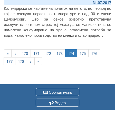
31.07.2017
Календарски се наоѓаме на почеток на летото, во период во
кој се очекува пораст на температурите над 30 степени
Целзиусови, што за секое животно претставува
исклучително голем стрес кој може да се манифестира со
намалено консумирање на храна, зголемена потреба за
вода, намалено производство на млеко и слаб прираст.
Pagination
First
«
Previous
<
Page
170
Page
171
Page
172
Page
173
Current
174
Page
175
Page
176
page
page
page
Page
177
Page
178
Следна
>
Last
»
страна
page
Соопштенија
Видео