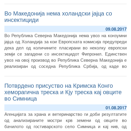
извоз на производи од риба и проширувањето на
Во Македонија нема холандски јајца со
соработката со Европската агенција за безбедност на
храната.
инсектициди
09.08.2017
Во Република Северна Македонија нема увоз на конзумни
јајца од Холандија за кои Европската комисија предупреди
дека дел од количините пласирани во неколку европски
земји се загадени со инсектицидот Фипронил. Единствен
увоз на овој производ во Република Северна Македонија е
реализиран од соседна Република Србија, од каде во
првите 6 месеци од 2017 година биле увезени 162.560
килограми конзумни јајца, односно 509.402 килограми во
Потврдено присуство на Кримска Конго
2016 година.
хеморагична треска и Кју треска кај овците
во Симница
01.08.2017
Агенцијата за храна и ветеринарство ги доби резултатите
од анализираните мостри крв земени од овците во
бачилото од гостиварското село Симница и кај нив, од