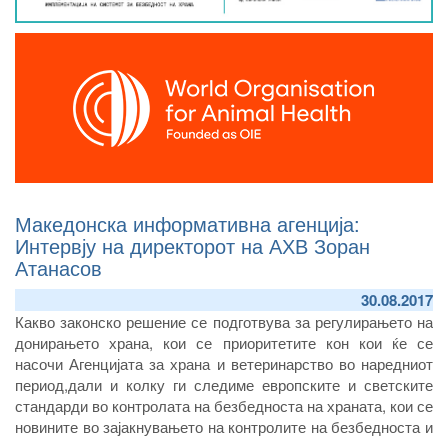
Македонска информативна агенција:
Интервју на директорот на АХВ Зоран
Атанасов
30.08.2017
Какво законско решение се подготвува за регулирањето на
донирањето храна, кои се приоритетите кон кои ќе се
насочи Агенцијата за храна и ветеринарство во наредниот
период,дали и колку ги следиме европските и светските
стандарди во контролата на безбедноста на храната, кои се
новините во зајакнувањето на контролите на безбедноста и
квалитетот на медот,за отворањето на европскиот пазар за