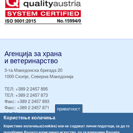
Агенција за храна
и ветеринарство
3-та Македонска бригада 20
1000 Скопје, Северна Македонија
ТЕЛ:
+389 2 2457 895
ТЕЛ:
+389 2 2457 873
Факс:
+389 2 2457 893
Факс:
+389 2 2457 871
приватност
info@fva.gov.mk
Користење колачиња
[АХВ-претходна страна]
Користиме колачиња(cookies) кои не содржат лични податоци, за да го
подобриме Вашето корисничко искуство, да ги извршиме Вашите