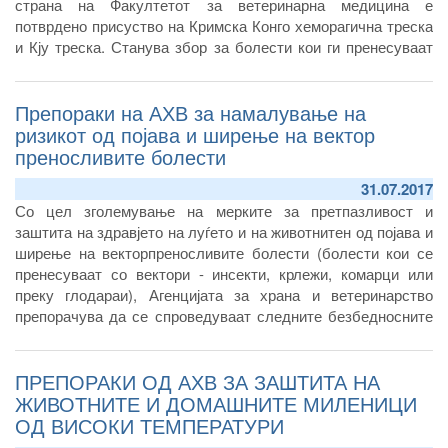
страна на Факултетот за ветеринарна медицина е
потврдено присуство на Кримска Конго хеморагична треска
и Кју треска. Станува збор за болести кои ги пренесуваат
вектори (инсекти, крлежи, комарци и глодари) и од кои може
да заболат и животните и луѓето.
Препораки на АХВ за намалување на
ризикот од појава и ширење на вектор
преносливите болести
31.07.2017
Со цел зголемување на мерките за претпазливост и
заштита на здравјето на луѓето и на животнитен од појава и
ширење на векторпреносливите болести (болести кои се
пренесуваат со вектори - инсекти, крлежи, комарци или
преку глодараи), Агенцијата за храна и ветеринарство
препорачува да се спроведуваат следните безбедносните
мерки кои се од особена важност за намалување на ризикот
за можна појава на овие болести
ПРЕПОРАКИ ОД АХВ ЗА ЗАШТИТА НА
ЖИВОТНИТЕ И ДОМАШНИТЕ МИЛЕНИЦИ
ОД ВИСОКИ ТЕМПЕРАТУРИ